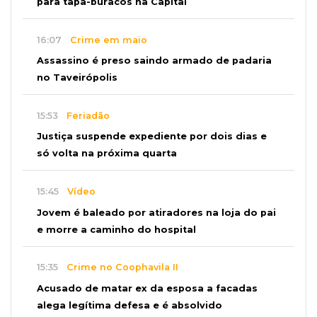
para tapa-buracos na Capital
16:07
Crime em maio
Assassino é preso saindo armado de padaria
no Taveirópolis
15:53
Feriadão
Justiça suspende expediente por dois dias e
só volta na próxima quarta
15:45
Vídeo
Jovem é baleado por atiradores na loja do pai
e morre a caminho do hospital
15:35
Crime no Coophavila II
Acusado de matar ex da esposa a facadas
alega legítima defesa e é absolvido