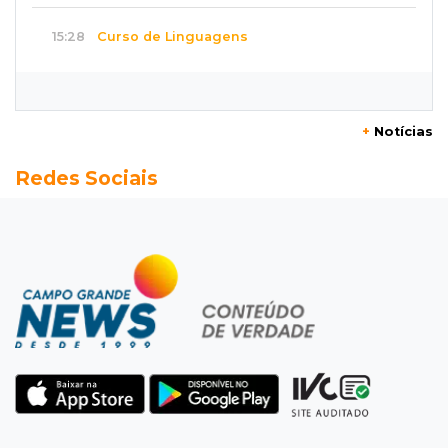
15:28
Curso de Linguagens
UEMS abre inscrições para voluntários
ensinarem português a estrangeiros
+
Notícias
15:15
Pegue o guarda-chuva
Redes Sociais
Chuva chega à Capital e antecipa mudança no
tempo prevista para o fim de semana
15:03
Dados públicos
Fábio Trad declara R$ 3,67 milhões em bens,
55% a mais que em 2022
14:57
Pregão eletrônico
Obra de R$ 3,1 milhões promete melhorar
estacionamento do Bioparque