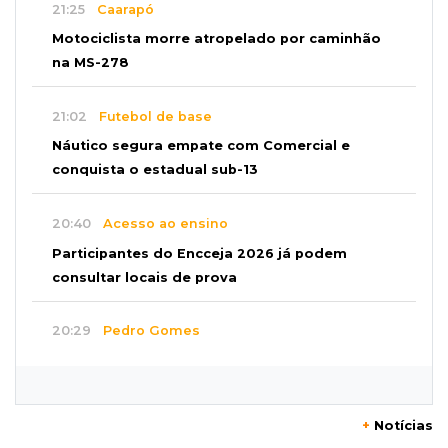
21:25
Caarapó
Motociclista morre atropelado por caminhão
na MS-278
21:02
Futebol de base
Náutico segura empate com Comercial e
conquista o estadual sub-13
20:40
Acesso ao ensino
Participantes do Encceja 2026 já podem
consultar locais de prova
20:29
Pedro Gomes
Jovem morre baleado e suspeita envolve
disputa entre facções rivais
+
Notícias
20:01
Futebol feminino