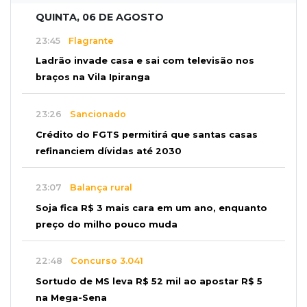
QUINTA, 06 DE AGOSTO
23:45
Flagrante
Ladrão invade casa e sai com televisão nos
braços na Vila Ipiranga
23:26
Sancionado
Crédito do FGTS permitirá que santas casas
refinanciem dívidas até 2030
23:07
Balança rural
Soja fica R$ 3 mais cara em um ano, enquanto
preço do milho pouco muda
22:48
Concurso 3.041
Sortudo de MS leva R$ 52 mil ao apostar R$ 5
na Mega-Sena