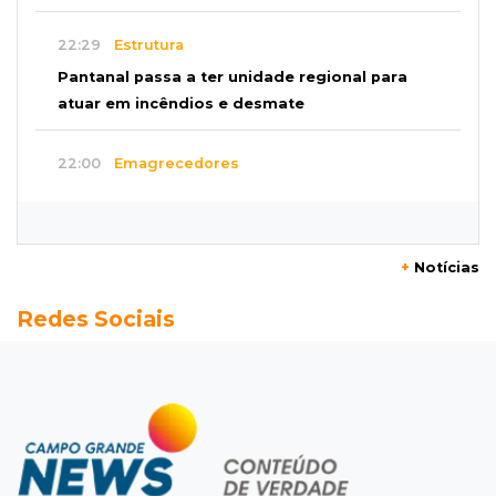
22:29
Estrutura
Pantanal passa a ter unidade regional para
atuar em incêndios e desmate
22:00
Emagrecedores
MS lidera procura digital por canetas
paraguaias sem registro
+
Notícias
21:41
Nova Alvorada do Sul
Redes Sociais
Granizo danifica telhados e plantações
durante temporal no interior
21:22
Agregado
Inter perde para o Corinthians mas avança às
quartas da Copa do Brasil