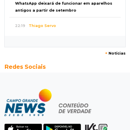
WhatsApp deixará de funcionar em aparelhos
antigos a partir de setembro
22:19
Thiago Servo
Sertanejo desiste de ação de R$ 12 milhões
por pagar pensão sem ser pai
+
Notícias
21:50
Balcão de empregos
Redes Sociais
Semana vai começar com 909 novas
oportunidades de trabalho em 114 funções
21:31
Flagrante
Motorista atinge carro parado, perde
retrovisor e foge no Jardim Antártica
21:12
Entrevista
“Sinto que ela está por perto”, diz mãe de