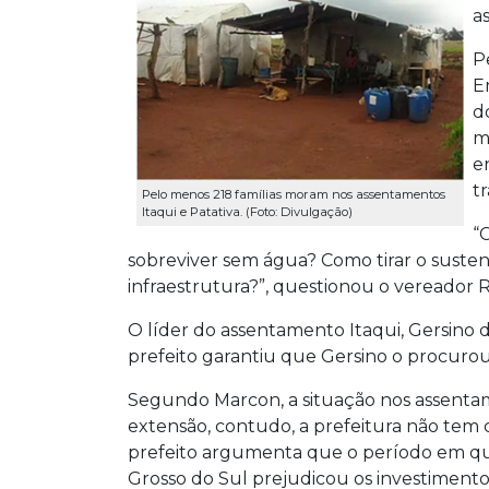
a
P
E
d
m
e
t
Pelo menos 218 famílias moram nos assentamentos
Itaqui e Patativa. (Foto: Divulgação)
“
sobreviver sem água? Como tirar o susten
infraestrutura?”, questionou o vereador 
O líder do assentamento Itaqui, Gersino 
prefeito garantiu que Gersino o procurou
Segundo Marcon, a situação nos assentam
extensão, contudo, a prefeitura não tem 
prefeito argumenta que o período em qu
Grosso do Sul prejudicou os investimento