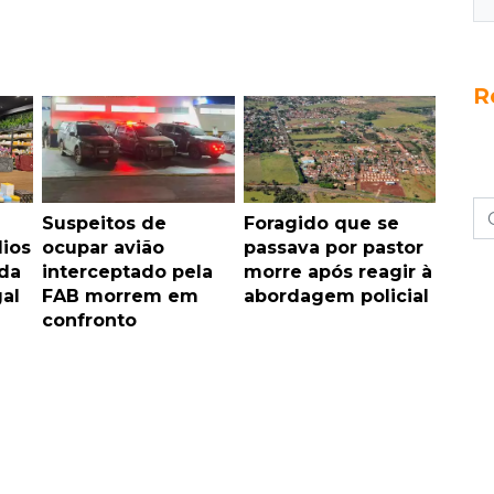
R
Suspeitos de
Foragido que se
ios
ocupar avião
passava por pastor
ada
interceptado pela
morre após reagir à
gal
FAB morrem em
abordagem policial
confronto