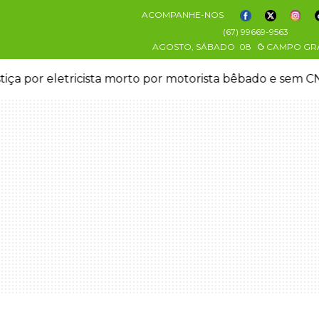
ACOMPANHE-NOS
(67) 99669-9563
AGOSTO, SÁBADO
08
CAMPO GR
stiça por eletricista morto por motorista bêbado e sem 