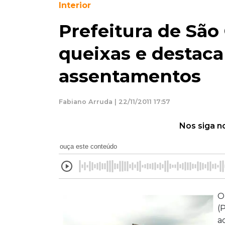
Interior
Prefeitura de São
queixas e destac
assentamentos
Fabiano Arruda | 22/11/2011 17:57
Nos siga n
ouça este conteúdo
O
(
a