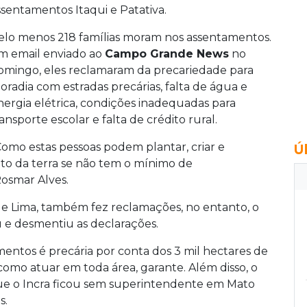
ssentamentos Itaqui e Patativa.
elo menos 218 famílias moram nos assentamentos.
m email enviado ao
Campo Grande News
no
omingo, eles reclamaram da precariedade para
oradia com estradas precárias, falta de água e
nergia elétrica, condições inadequadas para
ransporte escolar e falta de crédito rural.
Como estas pessoas podem plantar, criar e
Ú
to da terra se não tem o mínimo de
Rosmar Alves.
de Lima, também fez reclamações, no entanto, o
 e desmentiu as declarações.
entos é precária por conta dos 3 mil hectares de
como atuar em toda área, garante. Além disso, o
e o Incra ficou sem superintendente em Mato
s.