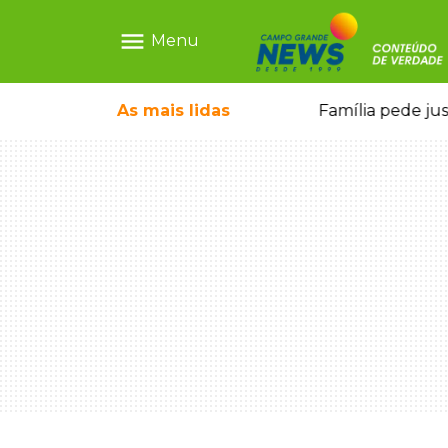
menu
Menu
o pai e morre a caminho do hospital
As mais
lidas
Família pede ju