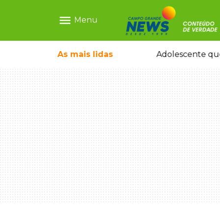
menu
Menu
reu em desafio era "escrava virtual", diz delegada
As mais
lidas