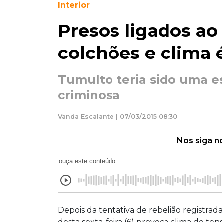
Interior
Presos ligados a
colchões e clima 
Tumulto teria sido uma e
criminosa
Vanda Escalante | 07/03/2015 08:30
Nos siga n
ouça este conteúdo
Depois da tentativa de rebelião registra
desta sexta-feira (6) provoca clima de te