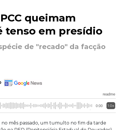
o PCC queimam
é tenso em presídio
spécie de "recado" da facção
o
readme
1.0x
0:00
da no mês passado, um tumulto no fim da tarde
nsão na PED (Penitenciária Estadual de Dourados),