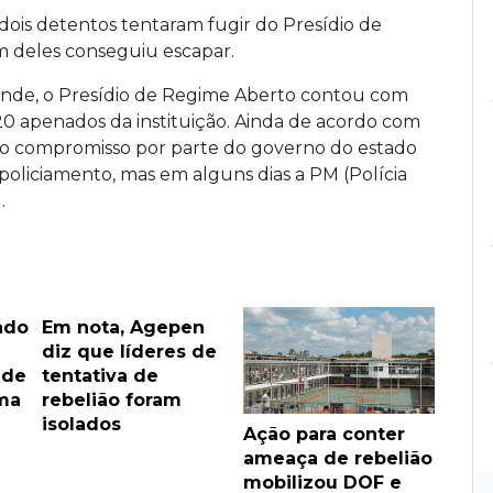
ois detentos tentaram fugir do Presídio de
 deles conseguiu escapar.
nde, o Presídio de Regime Aberto contou com
0 apenados da instituição. Ainda de acordo com
á o compromisso por parte do governo do estado
oliciamento, mas em alguns dias a PM (Polícia
.
ado
Em nota, Agepen
e
diz que líderes de
 de
tentativa de
ma
rebelião foram
isolados
Ação para conter
ameaça de rebelião
mobilizou DOF e