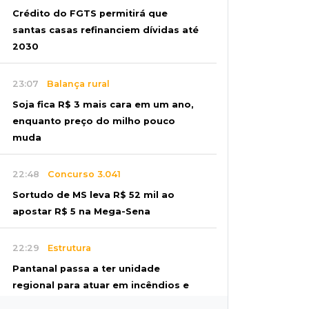
Crédito do FGTS permitirá que
santas casas refinanciem dívidas até
2030
23:07
Balança rural
Soja fica R$ 3 mais cara em um ano,
enquanto preço do milho pouco
muda
22:48
Concurso 3.041
Sortudo de MS leva R$ 52 mil ao
apostar R$ 5 na Mega-Sena
22:29
Estrutura
Pantanal passa a ter unidade
regional para atuar em incêndios e
desmate