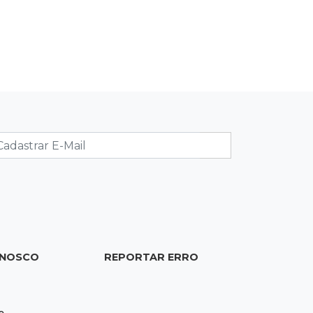
Brasil
20:44
94º caso
Foragido por roubo morre baleado
em confronto com policiais militares
20:25
Sorte
Veja as dezenas de hoje na Mega-
Sena, Quina, Timemania e mais
20:06
Balcão de empregos
Semana termina com 913 vagas de
trabalho abertas em 114 funções
ONOSCO
REPORTAR ERRO
19:47
Festival do Sobá
Em visita à Feira Central, Riedel volta
a prometer apoio para revitalização