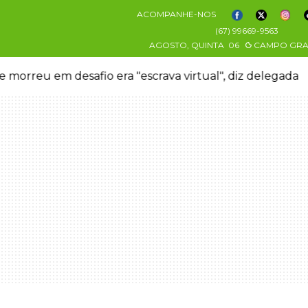
ACOMPANHE-NOS
(67) 99669-9563
AGOSTO, QUINTA
06
CAMPO GR
Menino da mandioca cresceu na Ceasa e hoje serv