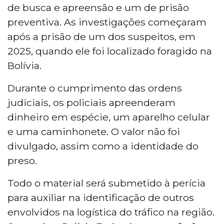
para combater o tráfico de cocaína vindo da
de busca e apreensão e um de prisão
Bolívia. Foram cumpridos mandados de busca
preventiva. As investigações começaram
e apreensão e prisão preventiva. Os policiais
após a prisão de um dos suspeitos, em
apreenderam dinheiro, celular e uma
2025, quando ele foi localizado foragido na
caminhonete. O material será periciado para
identificar outros envolvidos na logística do
Bolívia.
tráfico na região de fronteira.
Durante o cumprimento das ordens
judiciais, os policiais apreenderam
dinheiro em espécie, um aparelho celular
e uma caminhonete. O valor não foi
divulgado, assim como a identidade do
preso.
Todo o material será submetido à perícia
para auxiliar na identificação de outros
envolvidos na logística do tráfico na região.