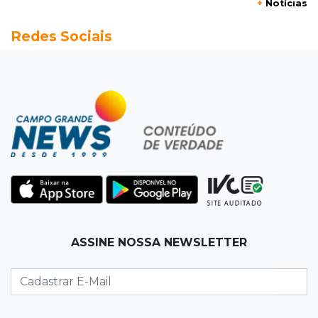
+
Notícias
20:15
Pedro Juan Caballero
Redes Sociais
Fiscalização apreende remédios de farmácia
ligada a laboratório ilegal
19:56
São Gabriel do Oeste
Suspeitos de ocupar avião interceptado pela
FAB morrem em confronto
19:37
Cotação
Dólar comercial cai 0,46% e encerra semana
cotado a R$ 5,08
19:18
95º caso
ASSINE NOSSA NEWSLETTER
Foragido que se passava por pastor morre
após reagir à abordagem policial
18:51
Certidão