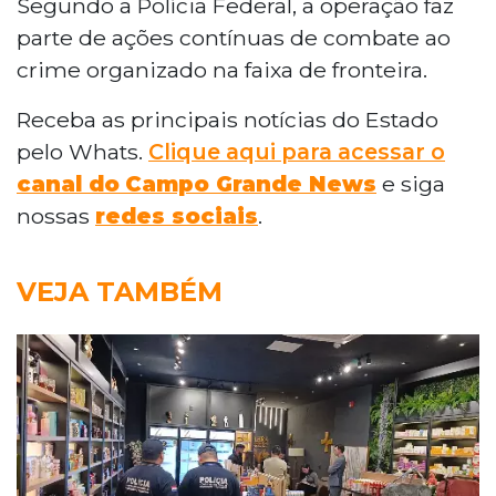
Segundo a Polícia Federal, a operação faz
parte de ações contínuas de combate ao
crime organizado na faixa de fronteira.
Receba as principais notícias do Estado
pelo Whats.
Clique aqui para acessar o
canal do
Campo Grande News
e siga
nossas
redes sociais
.
VEJA TAMBÉM