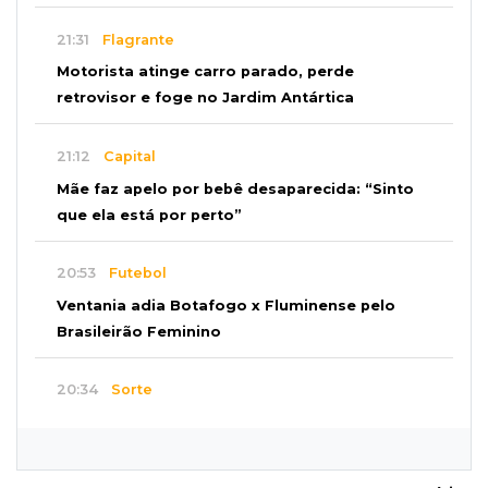
21:31
Flagrante
Motorista atinge carro parado, perde
retrovisor e foge no Jardim Antártica
21:12
Capital
Mãe faz apelo por bebê desaparecida: “Sinto
que ela está por perto”
20:53
Futebol
Ventania adia Botafogo x Fluminense pelo
Brasileirão Feminino
20:34
Sorte
Veja as dezenas de hoje na Dupla Sena,
Lotomania, Quina e mais