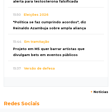
alerta para testosterona falsificada
15:50
Eleições 2026
"Política se faz cumprindo acordos", diz
Reinaldo Azambuja sobre ampla aliança
15:44
Em tramitação
Projeto em MS quer barrar artistas que
divulgam bets em eventos públicos
15:37
Versão de defesa
Caminhão envolvido em acidente com 4
mortes quebrou na pista
+
Notícias
15:27
Pagará indenização
Redes Sociais
Homem que atacou ex com motosserra na
frente da filha é condenado