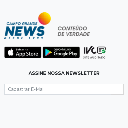
15:24
Veículos
Rodamos 1.000 km com o Basalt; veja onde
ele mais surpreendeu
15:14
Luto na arquitetura
Morre aos 58 anos Luis Pedro Scalise,
arquiteto dos projetos fora do comum
14:55
Categorias de base
ASSINE NOSSA NEWSLETTER
Times de Dourados e Campo Grande vencem
1ª etapa do Festival de Futebol Sub-11
14:47
"Acrodermo"
Típico de MS, bocaiúva vira cosmético em
pesquisa da UFMS premiada no Paìs