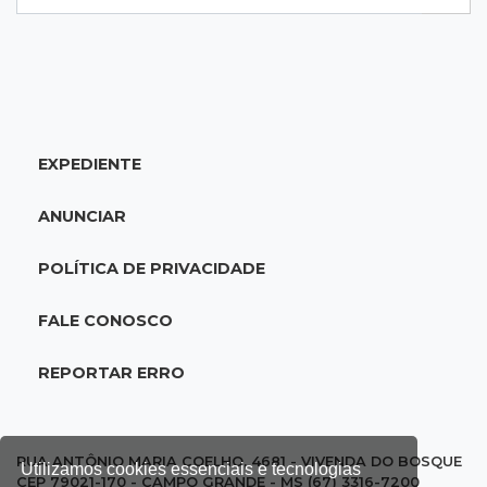
17:02
Cyber Trap
Empresário preso por fraude bancária usava
Discord para vender cartões clonados
EXPEDIENTE
16:54
Eleições 2026
Continuidade ou alternância: a oposição
ANUNCIAR
desafia projeto que Reinaldo põe à prova
POLÍTICA DE PRIVACIDADE
16:52
Eleições 2026
Reinaldo e a engenharia de um projeto para
FALE CONOSCO
permanecer no poder
REPORTAR ERRO
16:50
Asfalto novinho
Com máquinas nas ruas, Vila Nogueira e
Aimoré esperam fim do poeirão e lamaçal
RUA ANTÔNIO MARIA COELHO, 4681 - VIVENDA DO BOSQUE
Utilizamos cookies essenciais e tecnologias
CEP 79021-170 - CAMPO GRANDE - MS (67) 3316-7200