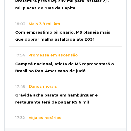
Prefeitura prevê R$ 297 mil para instalar 2,5
mil placas de ruas da Capital
18:03
Mais 3,8 mil km
Com empréstimo bilionário, MS planeja mais
que dobrar malha asfaltada até 2031
17:54
Promessa em ascensão
Campeã nacional, atleta de MS representará o
Brasil no Pan-Americano de judô
17:46
Danos morais
Grávida acha barata em hambúrguer e
restaurante terá de pagar R$ 6 mil
17:32
Veja os horários
Velório de Luis Pedro Scalise será no Rubens