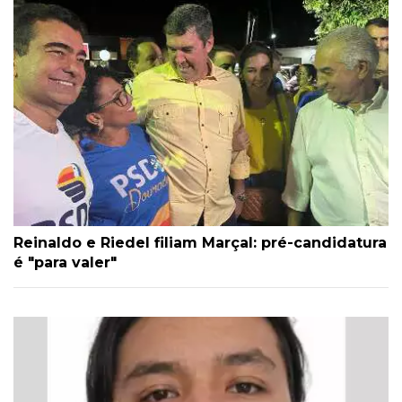
Reinaldo e Riedel filiam Marçal: pré-candidatura
é "para valer"