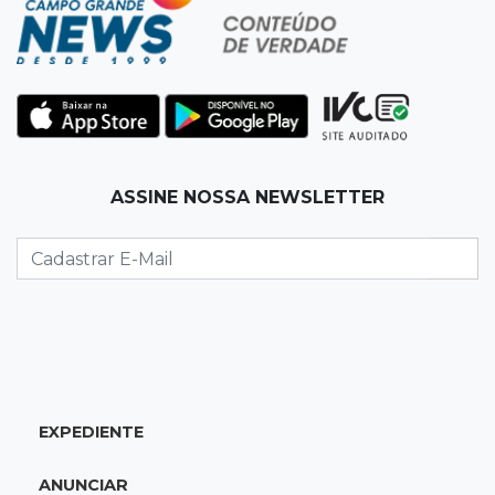
11:31
Paradeiro incerto
Mãe narra emboscada e diz ter sido amarrada
antes de bebê desaparecer
11:28
Audiência de custódia
ASSINE NOSSA NEWSLETTER
Juiz manda soltar motorista bêbado envolvido
em acidente que matou eletricista
11:19
Successione
Preso há quase 1 semana, ex-deputado Neno
Razuk tenta liberdade no STJ
11:07
Novo cenário
EXPEDIENTE
Acrissul atribui queda do rebanho em MS a
ciclo pecuário e uso da terra
ANUNCIAR