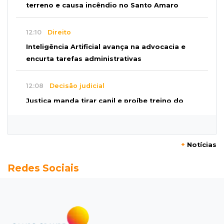
terreno e causa incêndio no Santo Amaro
12:10
Direito
Inteligência Artificial avança na advocacia e
encurta tarefas administrativas
12:08
Decisão judicial
Justiça manda tirar canil e proíbe treino do
Choque ao lado de condomínio
11:56
Esquecidos
+
Notícias
Primeiro corpo do “cemitério de Nando”
Redes Sociais
nunca teve nome
11:48
Nova Alvorada do Sul
Vereadora é acusada de insinuar em vídeo
que prefeito agride mulheres