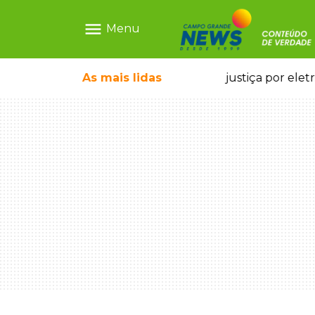
menu
Menu
rto por motorista bêbado e sem CNH
As mais
lidas
Pai de bebê des