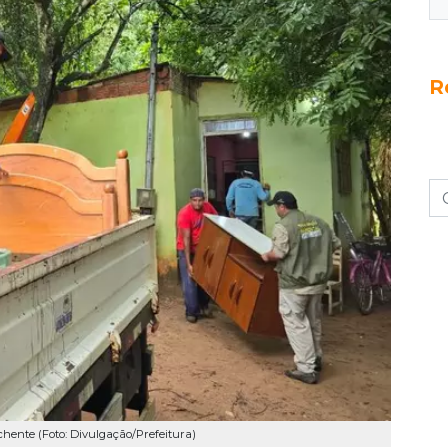
R
nchente (Foto: Divulgação/Prefeitura)