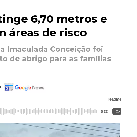
inge 6,70 metros e
m áreas de risco
ja Imaculada Conceição foi
o de abrigo para as famílias
o
readme
1.0x
0:00