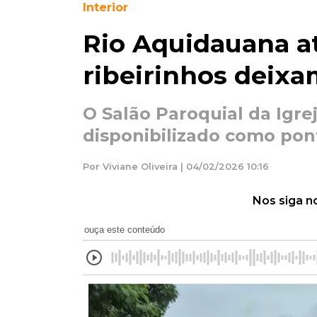
Interior
Rio Aquidauana at
ribeirinhos deixa
O Salão Paroquial da Igre
disponibilizado como pont
Por Viviane Oliveira | 04/02/2026 10:16
Nos siga n
ouça este conteúdo