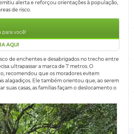
 emitiu alerta e reforçou orientações à população,
eas de risco.
 para você!
IA AQUI
após registrar 54 milímetros de chuva em 24
 emitir alerta. Duas famílias ribeirinhas já
isco de enchentes e desabrigados no trecho entre
abrigo com parentes, enquanto autoridades
ecisa ultrapassar a marca de 7 metros. O
. Um plano de ação emergencial foi
viço, recomendou que os moradores evitem
refeitura, Bombeiros, Polícia Militar e Exército.
ais alagadiços. Ele também orientou que, ao serem
 Conceição foi designado como abrigo, e
r suas casas, as famílias façam o deslocamento o
 na retirada dos moradores das áreas de risco.