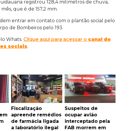
quidauana registrou 128,4 milímetros de chuva,
 mês, que é de 157,2 mm.
dem entrar em contato com o plantão social pelo
orpo de Bombeiros pelo 193.
elo Whats.
Clique aqui para acessar o
canal do
es sociais
.
Fiscalização
Suspeitos de
vem
apreende remédios
ocupar avião
em
de farmácia ligada
interceptado pela
a laboratório ilegal
FAB morrem em