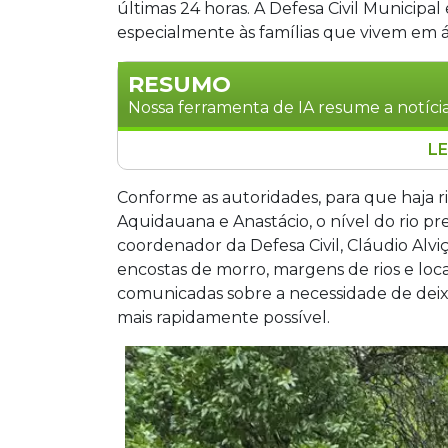
últimas 24 horas. A Defesa Civil Municipal
especialmente às famílias que vivem em ár
RESUMO
Nossa ferramenta de IA resume a notícia
LE
O Rio Aquidauana atingiu 6,70 metros 
horas, levando a Defesa Civil Municipal a
Conforme as autoridades, para que haja r
deixaram suas residências, buscando 
Aquidauana e Anastácio, o nível do rio pr
monitoram o nível crítico de 7 metros
coordenador da Defesa Civil, Cláudio Al
estabelecido, envolvendo Defesa Civil, P
encostas de morro, margens de rios e loc
O Salão Paroquial da Igreja Imaculada
comunicadas sobre a necessidade de deixa
equipes estão mobilizadas para auxiliar
mais rapidamente possível.