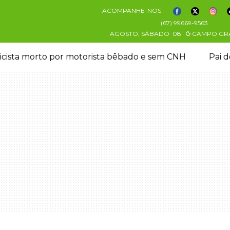
ACOMPANHE-NOS
(67) 99669-9563
AGOSTO, SÁBADO
08
CAMPO GR
aparecida vai à polícia e nega ser membro de facção