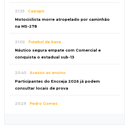
21:25
Caarapó
Motociclista morre atropelado por caminhão
na MS-278
21:02
Futebol de base
Náutico segura empate com Comercial e
conquista o estadual sub-13
20:40
Acesso ao ensino
Participantes do Encceja 2026 já podem
consultar locais de prova
20:29
Pedro Gomes
Jovem morre baleado e suspeita envolve
disputa entre facções rivais