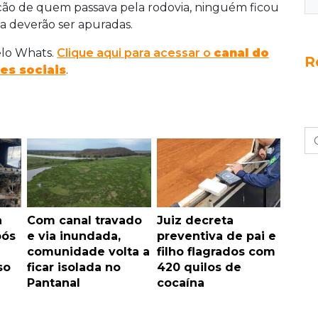
ação de quem passava pela rodovia, ninguém ficou
da deverão ser apuradas.
elo Whats.
Clique aqui para acessar o
canal do
R
es sociais
.
a
Com canal travado
Juiz decreta
pós
e via inundada,
preventiva de pai e
comunidade volta a
filho flagrados com
so
ficar isolada no
420 quilos de
Pantanal
cocaína