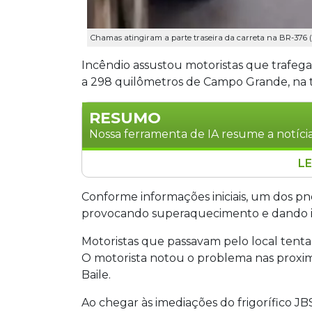
Chamas atingiram a parte traseira da carreta na BR-376 (
Incêndio assustou motoristas que trafeg
a 298 quilômetros de Campo Grande, na t
RESUMO
Nossa ferramenta de IA resume a notícia
LE
Um incêndio em uma carreta assustou 
298 quilômetros de Campo Grande, na t
Conforme informações iniciais, um dos pn
começado após um pneu de tração tra
provocando superaquecimento e dando iní
traseira do veículo. O motorista foi a
Motoristas que passavam pelo local tent
problema próximo a um pesqueiro. Nin
O motorista notou o problema nas proxi
Baile.
Ao chegar às imediações do frigorífico JBS,