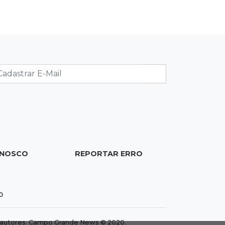
12:54
Combustíveis
Venda de diesel em MS bate recorde
no primeiro semestre de 2026
12:41
Podcast
Adolescente em Unei custa mais que
mensalidade de Medicina, compara
secretário
12:37
Ao lado de viatura
ONOSCO
REPORTAR ERRO
Esposa de motociclista morto chega
primeiro ao acidente e é amparada
pela mãe
0
12:21
Agosto Lilás
Adriane relata violência política e
dos autores. Campo Grande News © 2020.