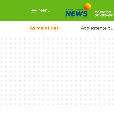
menu
Menu
pode ganhar dia oficial em MS
As mais
lidas
Adolescente que