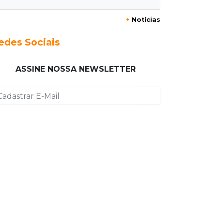
+
Notícias
13:46
"Descaracterizado"
Após emendas, prefeitura vai
edes Sociais
reformular projeto de mudanças nas
leis tributárias
ASSINE NOSSA NEWSLETTER
13:40
Indústria
Mineração ganha força, gera mais
empregos e impulsiona exportações
de MS
13:34
Rio Verde do MT
Um dia após matar companheira,
homem se entrega e acaba preso por
feminicídio
13:25
Nova Ala