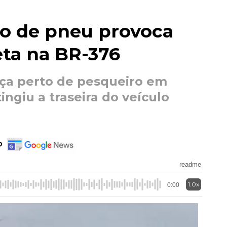
o de pneu provoca
eta na BR-376
ça perto de pesqueiro em
ingiu a traseira do veículo
o
readme
1.0x
0:00