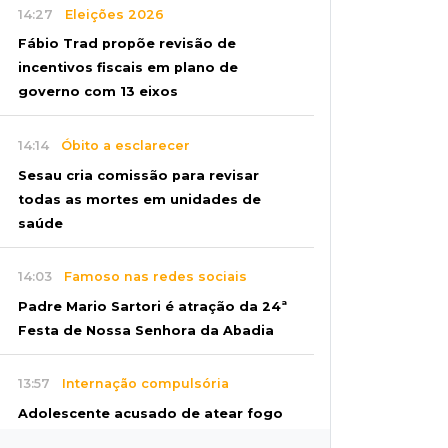
14:27
Eleições 2026
Fábio Trad propõe revisão de
incentivos fiscais em plano de
governo com 13 eixos
14:14
Óbito a esclarecer
Sesau cria comissão para revisar
todas as mortes em unidades de
saúde
14:03
Famoso nas redes sociais
Padre Mario Sartori é atração da 24ª
Festa de Nossa Senhora da Abadia
13:57
Internação compulsória
Adolescente acusado de atear fogo
em amigo ficará por 45 dias em Unei