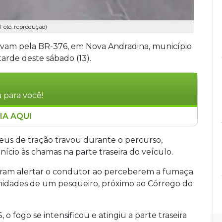
Foto: reprodução)
avam pela BR-376, em Nova Andradina, município
arde deste sábado (13).
 para você!
IA AQUI
motoristas na BR-376, em Nova Andradina, a
arde deste sábado (13). O fogo teria
eus de tração travou durante o percurso,
var, causando superaquecimento na parte
cio às chamas na parte traseira do veículo.
lertado por outros condutores e percebeu o
aram alertar o condutor ao perceberem a fumaça.
guém ficou ferido.
midades de um pesqueiro, próximo ao Córrego do
 o fogo se intensificou e atingiu a parte traseira