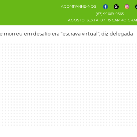
ACOMPANHE-NOS
(67) 99669-9563
AGOSTO, SEXTA
07
CAMPO GRA
 morreu em desafio era "escrava virtual", diz delegada