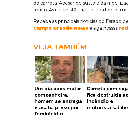
da carreta. Apesar do susto e da mobiliz
ferido. As circunstâncias do incidente ain
Receba as principais notícias do Estado p
Campo Grande News
e siga nossas
red
VEJA TAMBÉM
Um dia após matar
Carreta com soj
companheira,
fica destruída a
homem se entrega
incêndio e
e acaba preso por
motorista sai ile
feminicídio