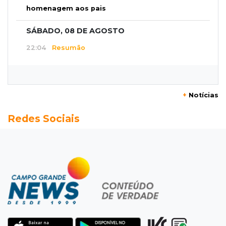
homenagem aos pais
SÁBADO, 08 DE AGOSTO
22:04
Resumão
Fluminense segura Botafogo no clássico e
Coritiba bate a Chapecoense
+
Notícias
21:43
Futebol de MS
Redes Sociais
Estadual feminino define grupos e tabela para
disputa com seis equipes
21:25
Caarapó
Motociclista morre atropelado por caminhão
na MS-278
21:02
Futebol de base
Náutico segura empate com Comercial e