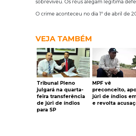
sobreviveu. Os réus alegam legítima defe
O crime aconteceu no dia 1º de abril de 2
VEJA TAMBÉM
Tribunal Pleno
MPF vê
julgará na quarta-
preconceito, apo
feira transferência
júri de índios e
de júri de índios
e revolta acusa
para SP