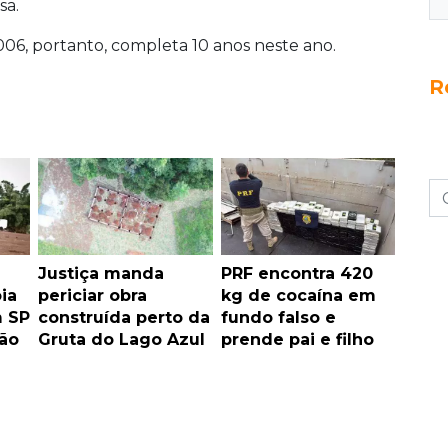
sa.
006, portanto, completa 10 anos neste ano.
R
Justiça manda
PRF encontra 420
ia
periciar obra
kg de cocaína em
m SP
construída perto da
fundo falso e
ção
Gruta do Lago Azul
prende pai e filho