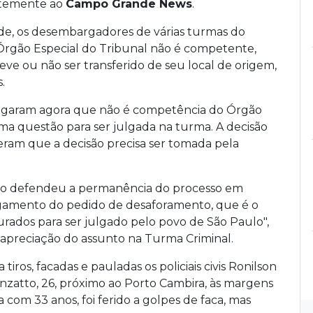
entemente ao
Campo Grande News
.
rde, os desembargadores de várias turmas do
 Órgão Especial do Tribunal não é competente,
eve ou não ser transferido de seu local de origem,
.
lgaram agora que não é competência do Órgão
 uma questão para ser julgada na turma. A decisão
deram que a decisão precisa ser tomada pela
do defendeu a permanência do processo em
lgamento do pedido de desaforamento, que é o
urados para ser julgado pelo povo de São Paulo",
 apreciação do assunto na Turma Criminal.
iros, facadas e pauladas os policiais civis Ronilson
enzatto, 26, próximo ao Porto Cambira, às margens
com 33 anos, foi ferido a golpes de faca, mas