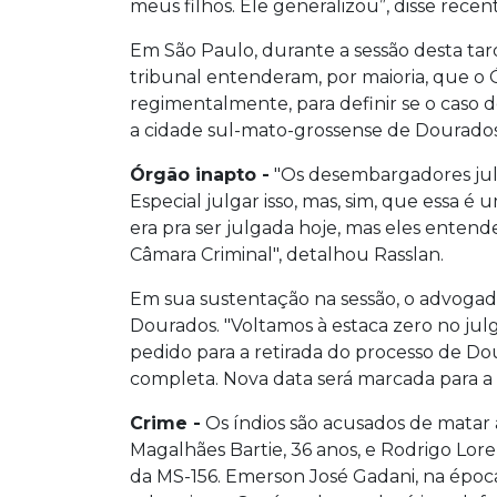
meus filhos. Ele generalizou”, disse rec
Em São Paulo, durante a sessão desta ta
tribunal entenderam, por maioria, que o
regimentalmente, para definir se o caso d
a cidade sul-mato-grossense de Dourados
Órgão inapto -
"Os desembargadores ju
Especial julgar isso, mas, sim, que essa é
era pra ser julgada hoje, mas eles enten
Câmara Criminal", detalhou Rasslan.
Em sua sustentação na sessão, o advoga
Dourados. "Voltamos à estaca zero no ju
pedido para a retirada do processo de Do
completa. Nova data será marcada para a
Crime -
Os índios são acusados de matar a t
Magalhães Bartie, 36 anos, e Rodrigo Lor
da MS-156. Emerson José Gadani, na época 