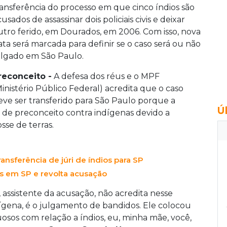
ransferência do processo em que cinco índios são
usados de assassinar dois policiais civis e deixar
utro ferido, em Dourados, em 2006. Com isso, nova
ata será marcada para definir se o caso será ou não
ulgado em São Paulo.
reconceito -
A defesa dos réus e o MPF
Ministério Público Federal) acredita que o caso
eve ser transferido para São Paulo porque a
Ú
 de preconceito contra indígenas devido a
sse de terras.
ransferência de júri de índios para SP
os em SP e revolta acusação
 assistente da acusação, não acredita nesse
gena, é o julgamento de bandidos. Ele colocou
sos com relação a índios, eu, minha mãe, você,