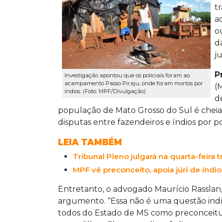
t
ac
o
d
j
P
Investigação apontou que os policiais foram ao
acampamento Passo Piraju, onde foram mortos por
(
índios. (Foto: MPF/Divulgação)
d
população de Mato Grosso do Sul é cheia
disputas entre fazendeiros e índios por po
LEIA TAMBÉM
Tribunal Pleno julgará na quarta-feira t
MPF vê preconceito, apoia júri de índi
Entretanto, o advogado Maurício Rasslan,
argumento. “Essa não é uma questão indí
todos do Estado de MS como preconceituo