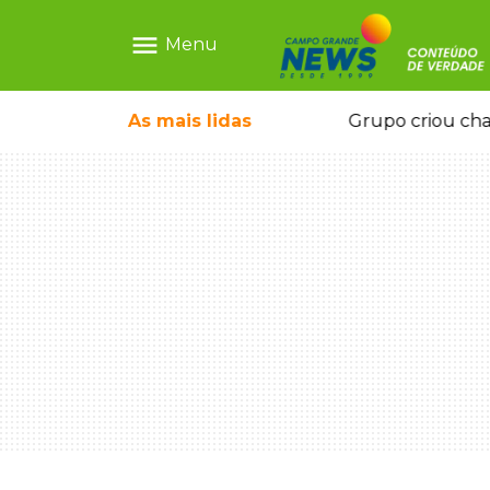
menu
Menu
icape deixou 4 mortos e 8 feridos
As mais
lidas
Grupo criou cha