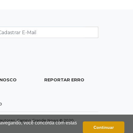
Séculos de história unem família de
jovem de MS a antiga dinastia
16:41
Privacidade violada
Loja indenizará mulher perseguida
por funcionário que usava imagens
de câmeras
16:35
Palma da Mão
Pneus, colchões e panelas terão selo
ONOSCO
REPORTAR ERRO
do Inmetro verificado pelo celular
16:28
Ação inédita
0
Paraguai fecha 11 farmácias que
"emagrecem" MS
dos autores. Campo Grande News © 2020.
 navegando, você concorda com estas
Continuar
16:18
Facadas