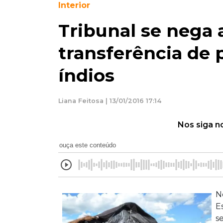
Interior
Tribunal se nega 
transferência de 
índios
Liana Feitosa | 13/01/2016 17:14
Nos siga n
ouça este conteúdo
N
E
s