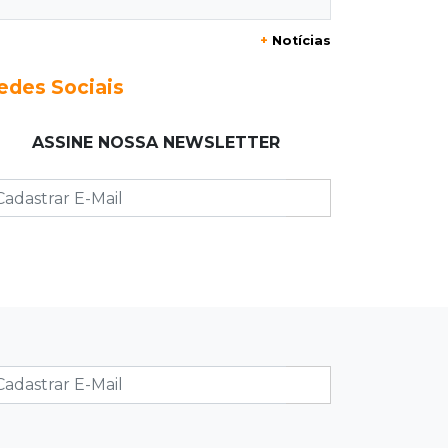
20:29
Pedro Gomes
+
Notícias
Jovem morre baleado e suspeita
envolve disputa entre facções rivais
edes Sociais
20:01
Futebol feminino
ASSINE NOSSA NEWSLETTER
Pantanal treina em Goiânia antes de
jogo que vale acesso inédito à Série
A2
19:44
Campeonato Brasileiro
Remo busca empate com Atlético-MG
e segue na zona de rebaixamento
19:27
Caso Ayla
Defesa diz que preso suspeito de
sequestro só emprestou casa a
conhecido