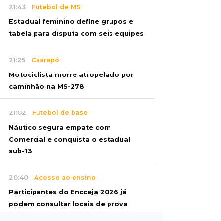
21:43
Futebol de MS
Estadual feminino define grupos e
tabela para disputa com seis equipes
21:25
Caarapó
Motociclista morre atropelado por
caminhão na MS-278
21:02
Futebol de base
Náutico segura empate com
Comercial e conquista o estadual
sub-13
20:40
Acesso ao ensino
Participantes do Encceja 2026 já
podem consultar locais de prova