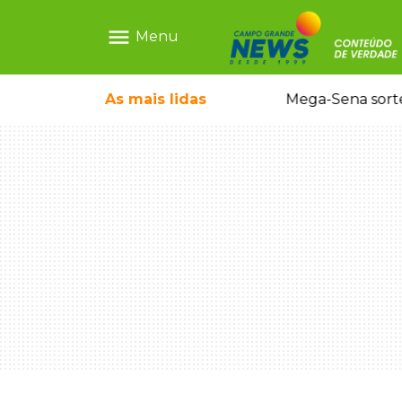
menu
Menu
o em sequestro de bebê na Capital
As mais
lidas
Mega-Sena sort