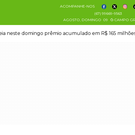
ACOMPANHE-NOS
(67) 99669-9563
AGOSTO, DOMINGO
09
CAMPO G
eia neste domingo prêmio acumulado em R$ 165 milhõe