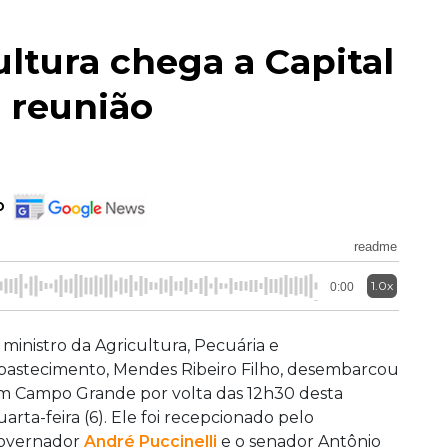
ultura chega a Capital
e reunião
o
readme
1.0x
0:00
 ministro da Agricultura, Pecuária e
bastecimento, Mendes Ribeiro Filho, desembarcou
m Campo Grande por volta das 12h30 desta
uarta-feira (6). Ele foi recepcionado pelo
overnador
André Puccinelli
e o senador Antônio