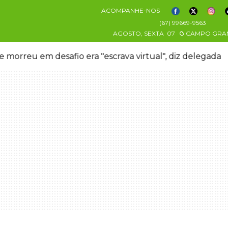
ACOMPANHE-NOS
(67) 99669-9563
AGOSTO, SEXTA
07
CAMPO GRA
 morreu em desafio era "escrava virtual", diz delegada