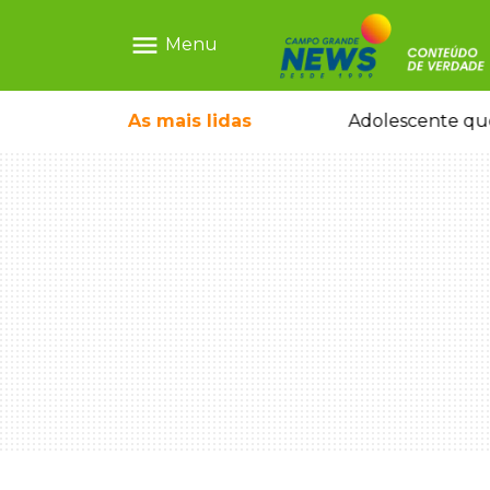
menu
Menu
icleta em caminhão estacionado
As mais
lidas
Adolescente que