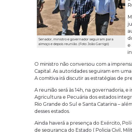
R
M
j
a
d
Senador, ministro e governador seguiram para
almoço e depois reunião. (Foto: João Garrigó)
e
i
O ministro não conversou com a imprensa
Capital. As autoridades seguiram em uma 
A comitiva irá discutir as estratégias de p
A reunião será às 14h, na governadoria, e i
Agricultura e Pecuária dos estados integ
Rio Grande do Sul e Santa Catarina – alé
desses estados.
Ainda haverá a presença do Exército, Políc
de segurança do Estado ( Policia Civil, 