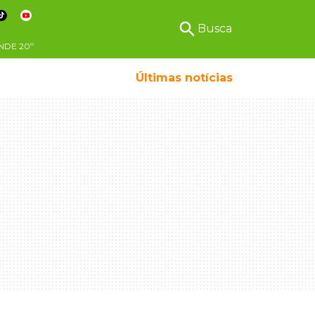
search
Busca
NDE
20º
Últimas notícias