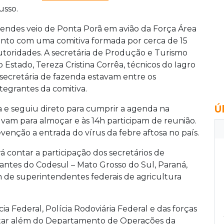
usso.
endes veio de Ponta Porã em avião da Força Área
unto com uma comitiva formada por cerca de 15
utoridades. A secretária de Produção e Turismo
o Estado, Tereza Cristina Corrêa, técnicos do Iagro
 secretária de fazenda estavam entre os
ntegrantes da comitiva.
Ú
 e seguiu direto para cumprir a agenda na
vam para almoçar e às 14h participam de reunião.
revenção a entrada do vírus da febre aftosa no país.
rá contar a participação dos secretários de
rantes do Codesul – Mato Grosso do Sul, Paraná,
m de superintendentes federais de agricultura
ia Federal, Polícia Rodoviária Federal e das forças
Militar além do Departamento de Operações da