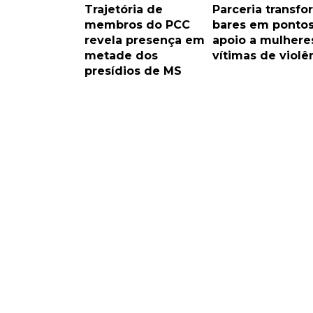
Trajetória de
Parceria transfo
membros do PCC
bares em ponto
revela presença em
apoio a mulhere
metade dos
vítimas de violê
presídios de MS