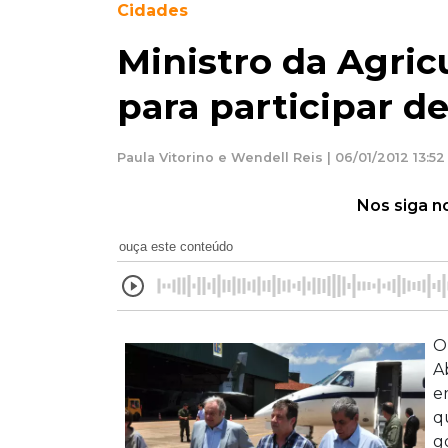
Cidades
Ministro da Agric
para participar d
Paula Vitorino e Wendell Reis | 06/01/2012 13:52
Nos siga n
ouça este conteúdo
O
A
e
q
g