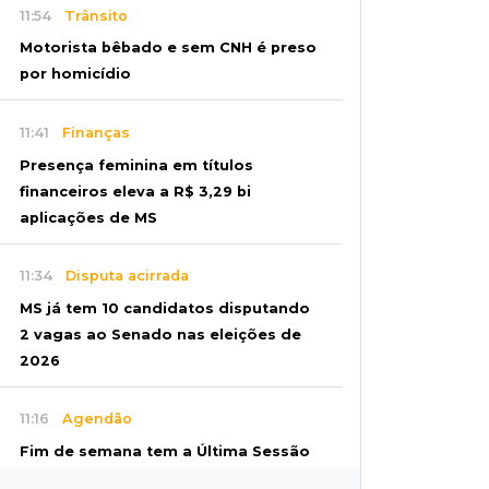
11:54
Trânsito
Motorista bêbado e sem CNH é preso
por homicídio
11:41
Finanças
Presença feminina em títulos
financeiros eleva a R$ 3,29 bi
aplicações de MS
11:34
Disputa acirrada
MS já tem 10 candidatos disputando
2 vagas ao Senado nas eleições de
2026
11:16
Agendão
Fim de semana tem a Última Sessão
de Freud e Festival do Sobá