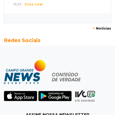
15:25
Zona rural
Visitante encontra túmulo violado e ossos
expostos no Cemitério Três Barras
+
Notícias
15:07
Bairro Universitário
Redes Sociais
Suspeito de participar de sequestro de bebê é
preso
14:44
Celebração interativa
Quiz sobre história de Cassilândia marca festa
de 72 anos em praça no Centro
14:28
Preservação
Ladário abre consulta para criação do Parque
Natural Pérola do Pantanal
13:52
Corumbá
ASSINE NOSSA NEWSLETTER