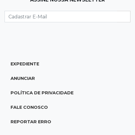
Pantaneiro que salvou fazenda com diques
vira personagem de livro
13:34
Operação Lívia
Discord é investigado por falha na proteção
de menores após morte de adolescente
EXPEDIENTE
13:33
Produção artesanal
MS chega a 25 cachaças registradas e amplia
ANUNCIAR
número de produtores em 67%
POLÍTICA DE PRIVACIDADE
13:12
Fraude eletrônica
Idoso tem R$ 39,7 mil retirados da conta em
FALE CONOSCO
transferências misteriosas
REPORTAR ERRO
13:00
Artigos