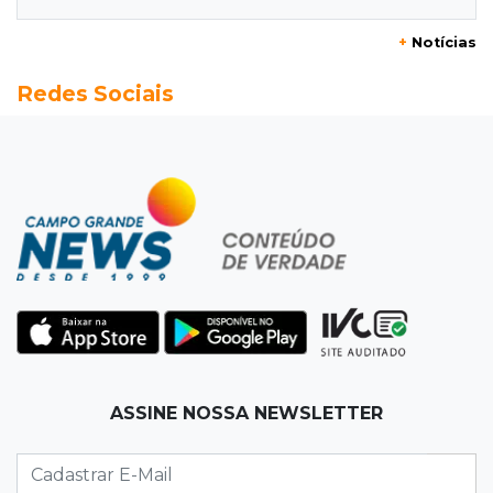
07:58
Túnel do tempo
+
Notícias
Fonte gigante fez supermercado em 1973 virar
Redes Sociais
passeio campo-grandense
07:49
Copa Pelezinho
Torneio de futsal abre 34ª edição com quatro
jogos neste sábado
07:48
Pele Vermelha, Corona, Valley...
Muita gente já passou a madrugada dentro da
imaginação de Scalise
07:45
José Marques
ASSINE NOSSA NEWSLETTER
Agosto no Bosque reúne esporte, cultura e
prêmios