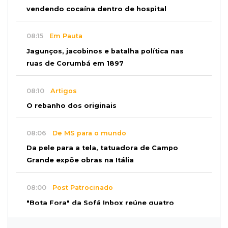
vendendo cocaína dentro de hospital
08:15
Em Pauta
Jagunços, jacobinos e batalha política nas
ruas de Corumbá em 1897
08:10
Artigos
O rebanho dos originais
08:06
De MS para o mundo
Da pele para a tela, tatuadora de Campo
Grande expõe obras na Itália
08:00
Post Patrocinado
"Bota Fora" da Sofá Inbox reúne quatro
opções com 48% de desconto