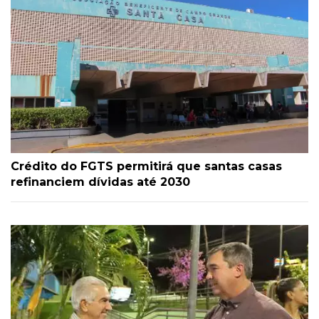
Crédito do FGTS permitirá que santas casas
refinanciem dívidas até 2030