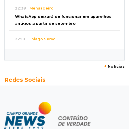
22:38
Mensageiro
WhatsApp deixará de funcionar em aparelhos
antigos a partir de setembro
22:19
Thiago Servo
Sertanejo desiste de ação de R$ 12 milhões
por pagar pensão sem ser pai
+
Notícias
21:50
Balcão de empregos
Redes Sociais
Semana vai começar com 909 novas
oportunidades de trabalho em 114 funções
21:31
Flagrante
Motorista atinge carro parado, perde
retrovisor e foge no Jardim Antártica