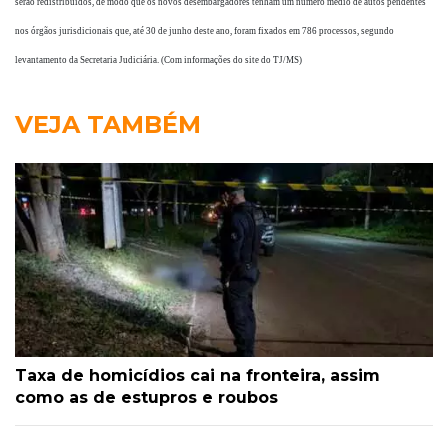
serão redistribuídos, de modo que os novos desembargadores tenham um número médio de autos pendentes
nos órgãos jurisdicionais que, até 30 de junho deste ano, foram fixados em 786 processos, segundo
levantamento da Secretaria Judiciária. (Com informações do site do TJ/MS)
VEJA TAMBÉM
Taxa de homicídios cai na fronteira, assim
como as de estupros e roubos