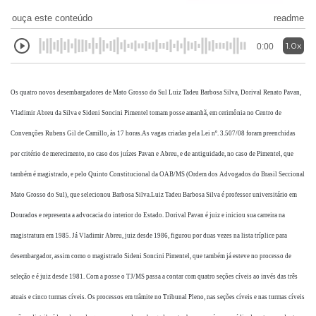
ouça este conteúdo
readme
1.0x
0:00
Os quatro novos desembargadores de Mato Grosso do Sul Luiz Tadeu Barbosa Silva, Dorival Renato Pavan,
Vladimir Abreu da Silva e Sideni Soncini Pimentel tomam posse amanhã, em cerimônia no Centro de
Convenções Rubens Gil de Camillo, às 17 horas.
As vagas criadas pela Lei nº. 3.507/08 foram preenchidas
por critério de merecimento, no caso dos juízes Pavan e Abreu, e de antiguidade, no caso de Pimentel, que
também é magistrado, e pelo Quinto Constitucional da OAB/MS (Ordem dos Advogados do Brasil Seccional
Mato Grosso do Sul), que selecionou Barbosa Silva.
Luiz Tadeu Barbosa Silva é professor universitário em
Dourados e representa a advocacia do interior do Estado. Dorival Pavan é juiz e iniciou sua carreira na
magistratura em 1985. Já Vladimir Abreu, juiz desde 1986, figurou por duas vezes na lista tríplice para
desembargador, assim como o magistrado Sideni Soncini Pimentel, que também já esteve no processo de
seleção e é juiz desde 1981.
Com a posse o TJ/MS passa a contar com quatro seções cíveis ao invés das três
atuais e cinco turmas cíveis. Os processos em trâmite no Tribunal Pleno, nas seções cíveis e nas turmas cíveis