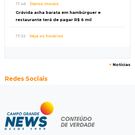
17:46
Danos morais
Grávida acha barata em hambúrguer e
restaurante terá de pagar R$ 6 mil
17:32
Veja os horários
Velório de Luis Pedro Scalise será no Rubens
Gil de Camillo nesta sexta-feira
+
Notícias
17:25
Operação Lívia
Redes Sociais
Nova lei pune deepfakes sexuais com crianças
e amplia investigação na internet
17:17
Quatro carros
Idoso sofre mal súbito enquanto dirigia e
provoca engavetamento na Mascarenhas
17:09
Dourados