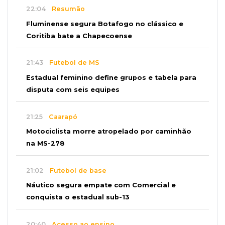
22:04
Resumão
Fluminense segura Botafogo no clássico e
Coritiba bate a Chapecoense
21:43
Futebol de MS
Estadual feminino define grupos e tabela para
disputa com seis equipes
21:25
Caarapó
Motociclista morre atropelado por caminhão
na MS-278
21:02
Futebol de base
Náutico segura empate com Comercial e
conquista o estadual sub-13
20:40
Acesso ao ensino