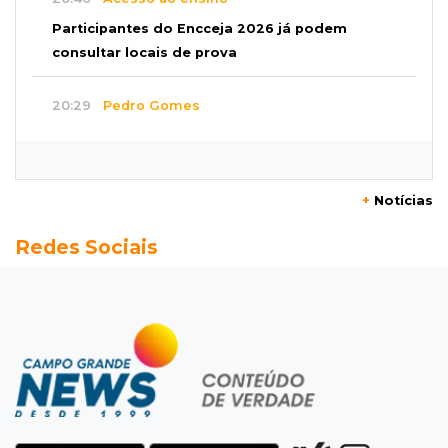
Participantes do Encceja 2026 já podem
consultar locais de prova
20:29
Pedro Gomes
Jovem morre baleado e suspeita envolve
disputa entre facções rivais
+
Notícias
20:01
Futebol feminino
Redes Sociais
Pantanal treina em Goiânia antes de jogo que
vale acesso inédito à Série A2
19:44
Campeonato Brasileiro
Remo busca empate com Atlético-MG e segue
na zona de rebaixamento
19:27
Caso Ayla