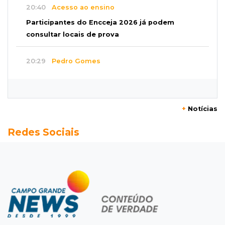
20:40
Acesso ao ensino
Participantes do Encceja 2026 já podem
consultar locais de prova
20:29
Pedro Gomes
Jovem morre baleado e suspeita envolve
disputa entre facções rivais
+
Notícias
20:01
Futebol feminino
Redes Sociais
Pantanal treina em Goiânia antes de jogo que
vale acesso inédito à Série A2
19:44
Campeonato Brasileiro
Remo busca empate com Atlético-MG e segue
na zona de rebaixamento
19:27
Caso Ayla