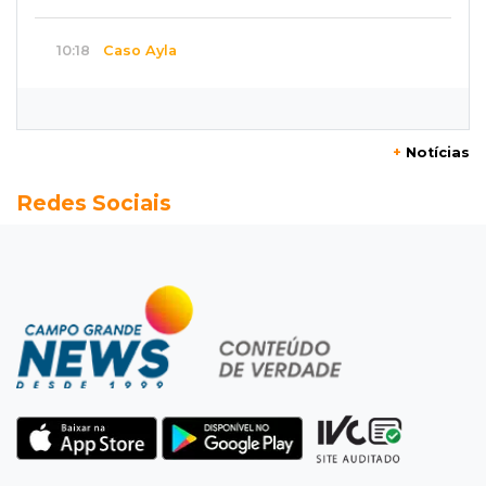
10:18
Caso Ayla
Rastreamento de celulares levou polícia até
sequestradores de recém-nascida
+
Notícias
10:08
Susto
Redes Sociais
Pai e filho escapam de incêndio, mas fogo
consome Porsche de R$ 1 milhão
10:04
Pergunta do Dia
Tradicional churrasco com a família ainda
cabe no seu orçamento?
09:51
Rotina escolar
Pais buscam quebrar o padrão e estar
presentes na rotina dos filhos