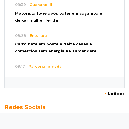
09:39
Guanandi II
Motorista foge após bater em caçamba e
deixar mulher ferida
09:29
Entortou
Carro bate em poste e deixa casas e
comércios sem energia na Tamandaré
09:17
Parceria firmada
Federação de futebol assume manutenção de
dois estádios de Campo Grande
+
Notícias
09:09
Terenos
Redes Sociais
Homem morre e três ficam feridos em
capotamento em rodovia
08:51
Ponta Porã