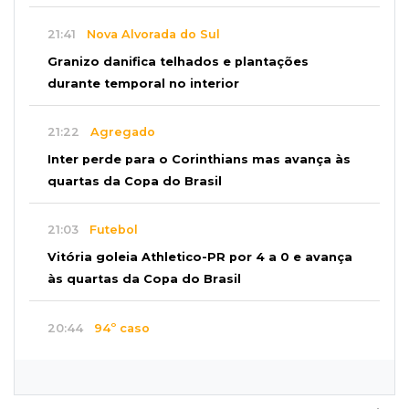
21:41
Nova Alvorada do Sul
Granizo danifica telhados e plantações
durante temporal no interior
21:22
Agregado
Inter perde para o Corinthians mas avança às
quartas da Copa do Brasil
21:03
Futebol
Vitória goleia Athletico-PR por 4 a 0 e avança
às quartas da Copa do Brasil
20:44
94º caso
Foragido por roubo morre baleado em
confronto com policiais militares