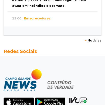
Pantanal passa a ter unidade regional para
atuar em incêndios e desmate
22:00
Emagrecedores
MS lidera procura digital por canetas
paraguaias sem registro
+
Notícias
21:41
Nova Alvorada do Sul
Redes Sociais
Granizo danifica telhados e plantações
durante temporal no interior
21:22
Agregado
Inter perde para o Corinthians mas avança às
quartas da Copa do Brasil
21:03
Futebol
Vitória goleia Athletico-PR por 4 a 0 e avança