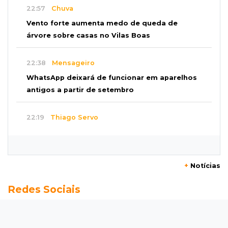
22:57
Chuva
Vento forte aumenta medo de queda de
árvore sobre casas no Vilas Boas
22:38
Mensageiro
WhatsApp deixará de funcionar em aparelhos
antigos a partir de setembro
22:19
Thiago Servo
Sertanejo desiste de ação de R$ 12 milhões
por pagar pensão sem ser pai
+
Notícias
21:50
Balcão de empregos
Redes Sociais
Semana vai começar com 909 novas
oportunidades de trabalho em 114 funções
21:31
Flagrante