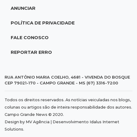
Fiscalização apreende remédios de farmácia
ANUNCIAR
ligada a laboratório ilegal
POLÍTICA DE PRIVACIDADE
19:56
São Gabriel do Oeste
Suspeitos de ocupar avião interceptado pela
FALE CONOSCO
FAB morrem em confronto
REPORTAR ERRO
19:37
Cotação
Dólar comercial cai 0,46% e encerra semana
cotado a R$ 5,08
RUA ANTÔNIO MARIA COELHO, 4681 - VIVENDA DO BOSQUE
CEP 79021-170 - CAMPO GRANDE - MS (67) 3316-7200
19:18
95º caso
Todos os direitos reservados. As notícias veiculadas nos blogs,
Foragido que se passava por pastor morre
colunas ou artigos são de inteira responsabilidade dos autores.
após reagir à abordagem policial
Campo Grande News © 2020.
Design by MV Agência | Desenvolvimento
Idalus Internet
18:51
Certidão
Solutions
.
Em MS, uma criança é registrada sem o nome