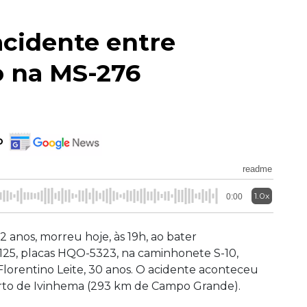
cidente entre
 na MS-276
o
readme
1.0x
0:00
 anos, morreu hoje, às 19h, ao bater
125, placas HQO-5323, na caminhonete S-10,
lorentino Leite, 30 anos. O acidente aconteceu
erto de Ivinhema (293 km de Campo Grande).