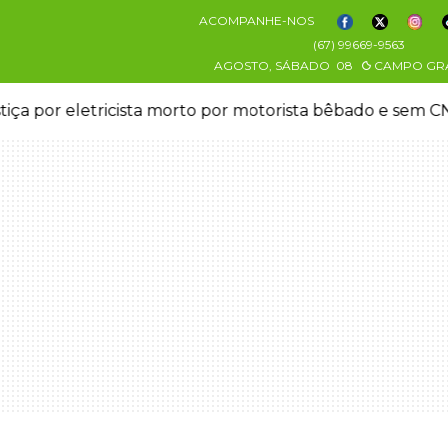
ACOMPANHE-NOS
(67) 99669-9563
AGOSTO, SÁBADO
08
CAMPO GR
stiça por eletricista morto por motorista bêbado e sem 