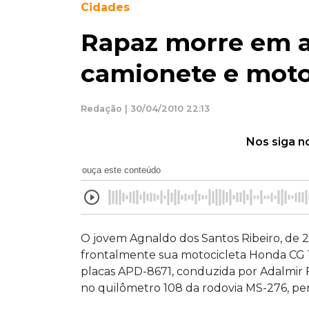
Cidades
Rapaz morre em a
camionete e moto
Redação | 30/04/2010 22:13
Nos siga n
ouça este conteúdo
O jovem Agnaldo dos Santos Ribeiro, de 22
frontalmente sua motocicleta Honda CG 
placas APD-8671, conduzida por Adalmir F
no quilômetro 108 da rodovia MS-276, p