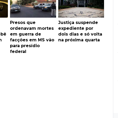
Presos que
Justiça suspende
ordenavam mortes
expediente por
ebê
em guerra de
dois dias e só volta
m
facções em MS vão
na próxima quarta
para presídio
federal