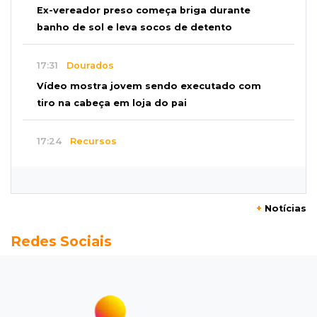
Ex-vereador preso começa briga durante
banho de sol e leva socos de detento
17:31
Dourados
Vídeo mostra jovem sendo executado com
tiro na cabeça em loja do pai
17:24
Recursos
Governo libera R$ 433 mil a Deodápolis após
temporal de granizo causar estragos
+
Notícias
17:17
Em investigação
Redes Sociais
Pai de bebê desaparecida vai à polícia e nega
ser membro de facção
17:12
"Meu irmão não volta mais"
Família pede justiça por eletricista morto por