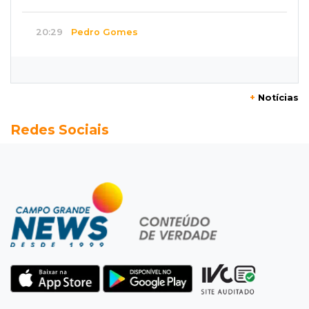
20:29
Pedro Gomes
Jovem morre baleado e suspeita envolve
disputa entre facções rivais
+
Notícias
20:01
Futebol feminino
Redes Sociais
Pantanal treina em Goiânia antes de jogo que
vale acesso inédito à Série A2
19:44
Campeonato Brasileiro
Remo busca empate com Atlético-MG e segue
na zona de rebaixamento
19:27
Caso Ayla
Defesa diz que preso suspeito de sequestro
só emprestou casa a conhecido