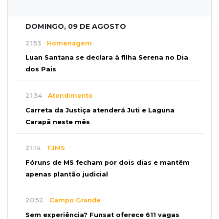
DOMINGO, 09 DE AGOSTO
21:53
Homenagem
Luan Santana se declara à filha Serena no Dia
dos Pais
21:34
Atendimento
Carreta da Justiça atenderá Juti e Laguna
Carapã neste mês
21:14
TJMS
Fóruns de MS fecham por dois dias e mantêm
apenas plantão judicial
20:52
Campo Grande
Sem experiência? Funsat oferece 611 vagas