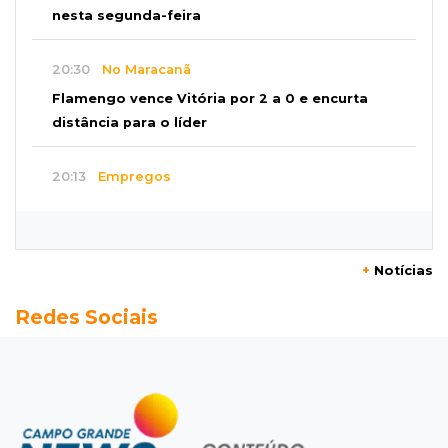
nesta segunda-feira
20:30
No Maracanã
Flamengo vence Vitória por 2 a 0 e encurta
distância para o líder
20:13
Empregos
Seleções em MS têm salários de até R$ 8,2 mil;
veja oportunidades
+
Notícias
19:50
Jardim Itatiaia
Redes Sociais
Vigia é amarrado durante roubo de carro e
dois caminhões em pátio
19:35
Bragança Paulista
Corinthians vence Bragantino por 2 a 0 e sobe
para 7º no Brasileirão