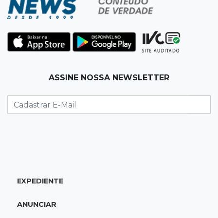
19:12
Na Vila Belmiro
Athletico vence Santos por 2 a 0 e mantém 3º
lugar no Brasileirão
18:51
Oportunidades
ASSINE NOSSA NEWSLETTER
UEMS está com seleções para professores
com salários de até R$ 10,2 mil
18:33
Em 2022
Homem que ajudou a sequestrar bebê matou
adolescente atropelada no Amazonas
EXPEDIENTE
18:15
Nubank Parque
Palmeiras e Inter ficam no 0 a 0 pela 22ª
ANUNCIAR
rodada do Brasileirão