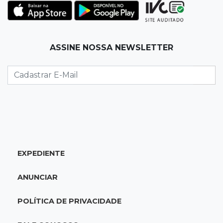
encurta tarefas administrativas
12:08
Decisão judicial
ASSINE NOSSA NEWSLETTER
Justiça manda tirar canil e proíbe treino do
Choque ao lado de condomínio
11:56
Esquecidos
Primeiro corpo do “cemitério de Nando”
nunca teve nome
11:48
Nova Alvorada do Sul
EXPEDIENTE
Vereadora é acusada de insinuar em vídeo
que prefeito agride mulheres
ANUNCIAR
11:31
Paradeiro incerto
POLÍTICA DE PRIVACIDADE
Mãe narra emboscada e diz ter sido amarrada
antes de bebê desaparecer