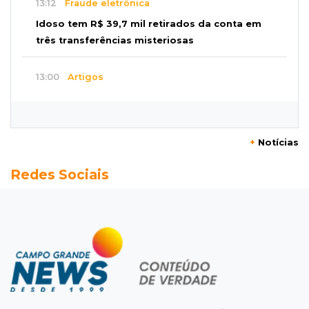
13:12
Fraude eletrônica
Idoso tem R$ 39,7 mil retirados da conta em
três transferências misteriosas
13:00
Artigos
O crescimento descontrolado das big techs
12:55
Ventania
+
Notícias
Árvore cai, bloqueia avenida e deixa comércio
Redes Sociais
sem energia em Campo Grande
12:34
"Foi mal"
Mulher em situação de rua coloca fogo em
terreno e causa incêndio no Santo Amaro
12:10
Direito
Inteligência Artificial avança na advocacia e