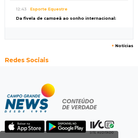
12:43
Esporte Equestre
Da fivela de campeã ao sonho internacional:
amazona de MS quer chegar ao Texas
12:32
Máquinas de Areia
+
Notícias
Empresário investigado em 2023 volta a ser
Redes Sociais
alvo por R$ 100 milhões em contratos
12:26
Clima
Defesa Civil descarta cenário extremo com
chegada de ciclone
12:12
Natureza
Ovos de arara-azul marcam início da
temporada reprodutiva no Pantanal