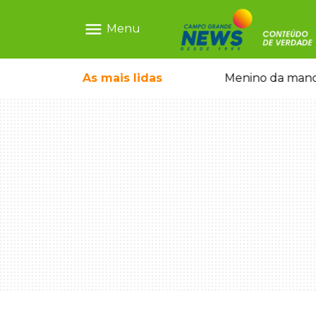
menu
Menu
ntre crianças brasileiras
As mais
lidas
Menino da mandi