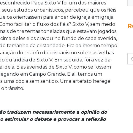
desconhecido Papa Sixto V foi um dos maiores
seus estudos urbanísticos, percebeu que os fiéis
 os orientassem para andar de igreja em igreja.
omo facilitar o fluxo dos fiéis? Sixto V, sem medo
R
e mais de trezentas toneladas que estavam jogados,
ima deles e os cravou no fundo de cada avenida,
 do tamanho da cristandade. Era ao mesmo tempo
ração do triunfo do cristianismo sobre as velhas
opiou a ideia de Sixto V. Em seguida, foi a vez da
ideia. E as avenidas de Sixto V, como se fossem
…chegando em Campo Grande. E ali temos um
as uma cópia sem sentido. Uma artefato herege
o trânsito.
não traduzem necessariamente a opinião do
o estimular o debate e provocar a reflexão