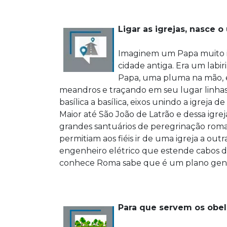
Ligar as igrejas, nasce o
Imaginem um Papa muito in
cidade antiga. Era um labir
Papa, uma pluma na mão, e
meandros e traçando em seu lugar linhas 
basílica a basílica, eixos unindo a igreja
Maior até São João de Latrão e dessa igre
grandes santuários de peregrinação rom
permitiam aos fiéis ir de uma igreja a ou
engenheiro elétrico que estende cabos 
conhece Roma sabe que é um plano genial
Para que servem os obe