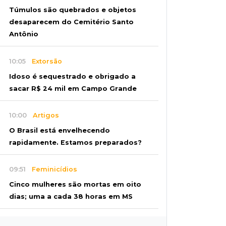
Túmulos são quebrados e objetos
desaparecem do Cemitério Santo
Antônio
10:05
Extorsão
Idoso é sequestrado e obrigado a
sacar R$ 24 mil em Campo Grande
10:00
Artigos
O Brasil está envelhecendo
rapidamente. Estamos preparados?
09:51
Feminicídios
Cinco mulheres são mortas em oito
dias; uma a cada 38 horas em MS
09:45
Ideb