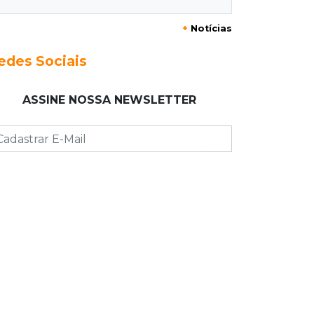
Ranking escolar ignora fome e apoio
+
Notícias
familiar, afirma secretário de
Educação
edes Sociais
09:37
Vídeo
ASSINE NOSSA NEWSLETTER
Em dia de alerta, temporal deixa 30
casas destelhadas em Antônio João
09:27
Juntos e amigos
Eduardo e Agenor somam 102 anos
de trabalho na mesma empresa
09:19
Regulação
Campo Grande faz primeiros 209
atendimentos no País com novo
sistema do SUS