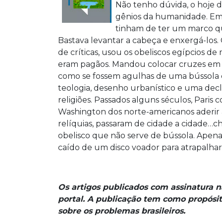
Não tenho dúvida, o hoje 
gênios da humanidade. Em 
tinham de ter um marco que
Bastava levantar a cabeça e enxergá-los. C
de críticas, usou os obeliscos egípcios d
eram pagãos. Mandou colocar cruzes em c
como se fossem agulhas de uma bússola
teologia, desenho urbanístico e uma decla
religiões. Passados alguns séculos, Paris c
Washington dos norte-americanos aderir à 
relíquias, passaram de cidade a cidade
obelisco que não serve de bússola. Apen
caído de um disco voador para atrapalhar 
Os artigos publicados com assinatura 
portal. A publicação tem como propósit
sobre os problemas brasileiros.