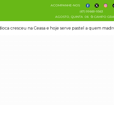
ACOMPANHE-NOS
(67) 99669-9563
AGOSTO, QUINTA
06
CAMPO GR
oca cresceu na Ceasa e hoje serve pastel a quem mad