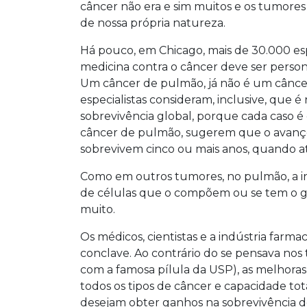
câncer não era e sim muitos e os tumores
de nossa própria natureza.
Há pouco, em Chicago, mais de 30.000 esp
medicina contra o câncer deve ser person
Um câncer de pulmão, já não é um câncer 
especialistas consideram, inclusive, que 
sobrevivência global, porque cada caso é d
câncer de pulmão, sugerem que o avanço
sobrevivem cinco ou mais anos, quando 
Como em outros tumores, no pulmão, a i
de células que o compõem ou se tem o 
muito.
Os médicos, cientistas e a indústria far
conclave. Ao contrário do se pensava nos
com a famosa pílula da USP), as melhora
todos os tipos de câncer e capacidade tot
desejam obter ganhos na sobrevivência d