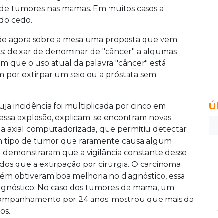
 de tumores nas mamas. Em muitos casos a
do cedo.
põe agora sobre a mesa uma proposta que vem
s: deixar de denominar de "câncer" a algumas
tem que o uso atual da palavra "câncer" está
por extirpar um seio ou a próstata sem
Ú
ja incidência foi multiplicada por cinco em
dessa explosão, explicam, se encontram novas
ia axial computadorizada, que permitiu detectar
 um tipo de tumor que raramente causa algum
 demonstraram que a vigilância constante desse
os que a extirpação por cirurgia. O carcinoma
bém obtiveram boa melhoria no diagnóstico, essa
iagnóstico. No caso dos tumores de mama, um
companhamento por 24 anos, mostrou que mais da
os.