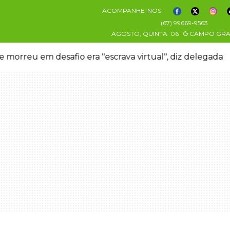
ACOMPANHE-NOS
(67) 99669-9563
AGOSTO, QUINTA
06
CAMPO GR
 morreu em desafio era "escrava virtual", diz delegada