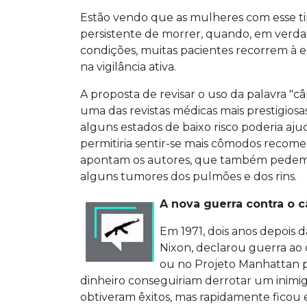
Estão vendo que as mulheres com esse 
persistente de morrer, quando, em verdad
condições, muitas pacientes recorrem à ex
na vigilância ativa.
A proposta de revisar o uso da palavra "câ
uma das revistas médicas mais prestigios
alguns estados de baixo risco poderia aj
permitiria sentir-se mais cômodos recome
apontam os autores, que também pedem 
alguns tumores dos pulmões e dos rins.
A nova guerra contra o c
Em 1971, dois anos depois 
Nixon, declarou guerra ao
ou no Projeto Manhattan p
dinheiro conseguiriam derrotar um inimi
obtiveram êxitos, mas rapidamente ficou ev