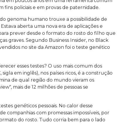
teria em poucos anos em uma ferramenta comum
fins policiais e em provas de paternidade.
 do genoma humano trouxe a possibilidade de
Estava aberta uma nova era de aplicações e
para prever desde o formato do rosto do filho que
nças graves. Segundo Business Insider, no Black
 vendidos no site da Amazon foi o teste genético
oferecer esses testes? O uso mais comum dos
igla em inglês), nos países ricos, é a construção
mina de qual região do mundo vieram os
ew", mais de 12 milhões de pessoas se
estes genéticos pessoais. No calor desse
de companhias com promessas impossíveis, por
 formato do rosto. Tudo corria bem para o lado