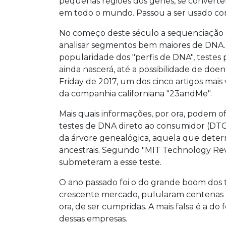
pequenas regiões dos genes, se conver
em todo o mundo. Passou a ser usado com 
No começo deste século a sequenciação
analisar segmentos bem maiores de DNA. 
popularidade dos "perfis de DNA", testes 
ainda nascerá, até a possibilidade de doe
Friday de 2017, um dos cinco artigos mais
da companhia californiana "23andMe".
Mais quais informações, por ora, podem 
testes de DNA direto ao consumidor (DTC, s
da árvore genealógica, aquela que deter
ancestrais. Segundo "MIT Technology Revi
submeteram a esse teste.
O ano passado foi o do grande boom dos t
crescente mercado, pulularam centenas 
ora, de ser cumpridas. A mais falsa é a do
dessas empresas.