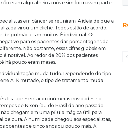
 não eram algo alheio a nós e sim formavam parte
ecialistas em câncer se reuniram. A ideia de que a
R
alizada virou um clichê. Todos estão de acordo.
de pulmão e sim muitos. É individual. Os
é negativo para os pacientes dar porcentagens de
iferente. Não obstante, essas cifras globais em
 é notável. Ao redor de 20% dos pacientes
até há pouco eram meses.
ndividualização muda tudo. Dependendo do tipo
gene ALK mutado, o tipo de tratamento muda
macêutica apresentaram inúmeras novidades no
 tempos de Nixon (ou do Brasil do ano passado
s não chegam em uma pílula mágica útil para
al de cura. A humildade chegou aos especialistas,
os doentes de cinco anos ou pouco mais. A