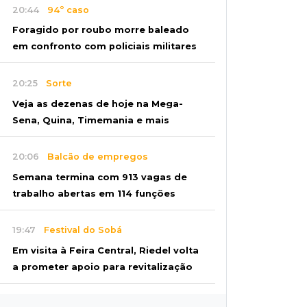
20:44
94º caso
Foragido por roubo morre baleado
em confronto com policiais militares
20:25
Sorte
Veja as dezenas de hoje na Mega-
Sena, Quina, Timemania e mais
20:06
Balcão de empregos
Semana termina com 913 vagas de
trabalho abertas em 114 funções
19:47
Festival do Sobá
Em visita à Feira Central, Riedel volta
a prometer apoio para revitalização
19:28
Contravenção penal