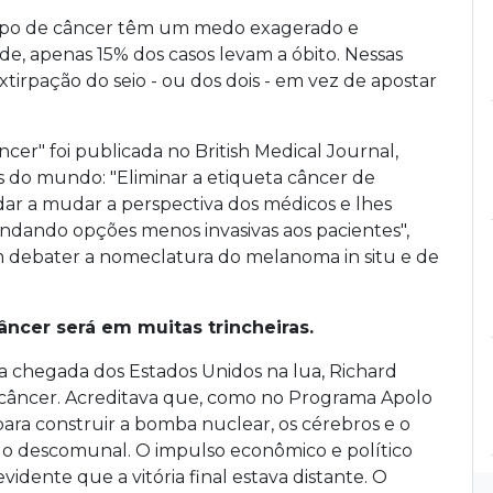
tipo de câncer têm um medo exagerado e
e, apenas 15% dos casos levam a óbito. Nessas
tirpação do seio - ou dos dois - em vez de apostar
ncer" foi publicada no British Medical Journal,
as do mundo: "Eliminar a etiqueta câncer de
udar a mudar a perspectiva dos médicos e lhes
ndando opções menos invasivas aos pacientes",
debater a nomeclatura do melanoma in situ e de
âncer será em muitas trincheiras.
da chegada dos Estados Unidos na lua, Richard
 câncer. Acreditava que, como no Programa Apolo
ara construir a bomba nuclear, os cérebros e o
go descomunal. O impulso econômico e político
idente que a vitória final estava distante. O