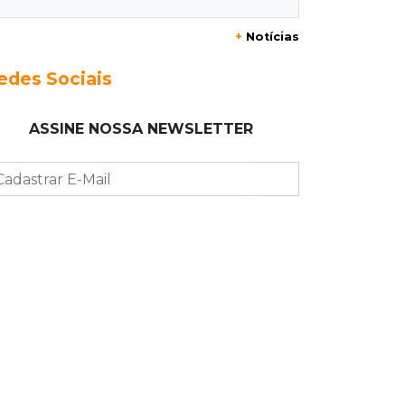
STF suspende julgamento que pode
+
Notícias
definir futuro do jogo do bicho no
País
edes Sociais
19:09
Cotação
ASSINE NOSSA NEWSLETTER
Dólar fecha em queda a R$ 5,10 após
taxa de juros cair para 14%
18:44
Cidades
Taxa de homicídios cai na fronteira,
assim como as de estupros e roubos
18:21
Localização
Prefeitura prevê R$ 297 mil para
instalar 2,5 mil placas de ruas da
Capital