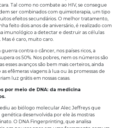
 cara. Tal como no combate ao HIV, se consegue
em ser combinados com quimioterapia, um tipo
itos efeitos secundários. O melhor tratamento,
ha feito dois anos de aniversário, é realizado com
 imunológico a detectar e destruir as células
 Mas é caro, muito caro.
uerra contra o câncer, nos países ricos, a
 supera os 50%. Nos pobres, nem os números são
s esses avanços são bem mais certeiros, ainda
 as efêmeras viagens à lua ou às promessas de
iam luz grátis em nossas casas.
os por meio de DNA: da medicina
os.
 pediu ao biólogo molecular Alec Jeffreys que
 genética desenvolvida por ele às mostras
inato. O DNA Fingerprinting, que analisa