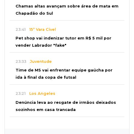
Chamas altas avançam sobre área de mata em
Chapadão do Sul
23:41
15ª Vara Cível
Pet shop vai indenizar tutor em R$ 5 mil por
vender Labrador "fake"
23:33
Juventude
Time de MS vai enfrentar equipe gaúcha por
ida à final da copa de futsal
23:21
Los Angeles
Denúncia leva ao resgate de irmãos deixados
sozinhos em casa trancada
23:17
Clima