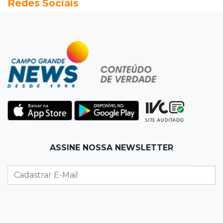
Redes Sociais
Foragido que se passava por pastor morre
após reagir à abordagem policial
18:51
Certidão
Em MS, uma criança é registrada sem o nome
do pai a cada 2h
18:36
Decisão
Pantanal viaja para Goiás em busca de acesso
inédito à Série A2 feminina
18:33
Registro do céu
ASSINE NOSSA NEWSLETTER
Após chuva, despedida do "sextou" é com pôr
do sol que parece fogo
18:13
Nacional
Alerta em celulares mobiliza buscas por bebê