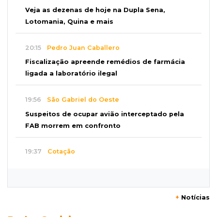
Veja as dezenas de hoje na Dupla Sena,
Lotomania, Quina e mais
20:15
Pedro Juan Caballero
Fiscalização apreende remédios de farmácia
ligada a laboratório ilegal
19:56
São Gabriel do Oeste
Suspeitos de ocupar avião interceptado pela
FAB morrem em confronto
19:37
Cotação
Dólar comercial cai 0,46% e encerra semana
cotado a R$ 5,08
+
Notícias
19:18
95º caso