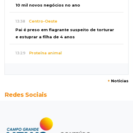
10 mil novos negócios no ano
13:38
Centro-Oeste
Pai é preso em flagrante suspeito de torturar
e estuprar a filha de 4 anos
13:29
Proteína animal
Indústria frigorífica dobra empregos e
multiplica por 12 receita das exportações
+
Notícias
13:13
Balança comercial
Redes Sociais
Exportações de Campo Grande batem
recorde, o maior superávit em 29 anos
13:06
Adolescente apreendido
Menino de 11 anos queimado pode precisar de
hemodiálise; "só os pés escaparam"