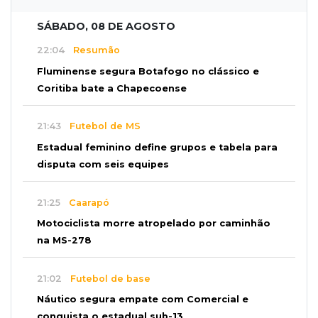
SÁBADO, 08 DE AGOSTO
22:04
Resumão
Fluminense segura Botafogo no clássico e
Coritiba bate a Chapecoense
21:43
Futebol de MS
Estadual feminino define grupos e tabela para
disputa com seis equipes
21:25
Caarapó
Motociclista morre atropelado por caminhão
na MS-278
21:02
Futebol de base
Náutico segura empate com Comercial e
conquista o estadual sub-13