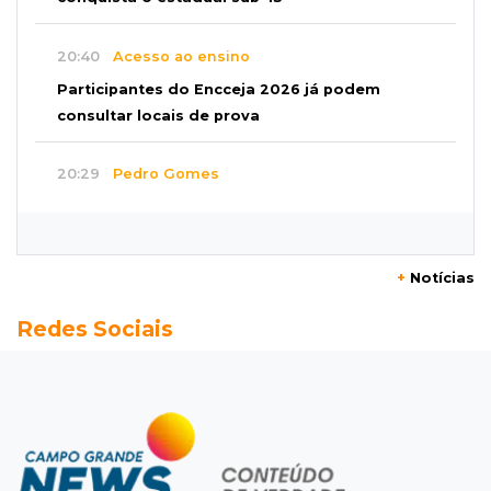
20:40
Acesso ao ensino
Participantes do Encceja 2026 já podem
consultar locais de prova
20:29
Pedro Gomes
Jovem morre baleado e suspeita envolve
disputa entre facções rivais
+
Notícias
20:01
Futebol feminino
Redes Sociais
Pantanal treina em Goiânia antes de jogo que
vale acesso inédito à Série A2
19:44
Campeonato Brasileiro
Remo busca empate com Atlético-MG e segue
na zona de rebaixamento