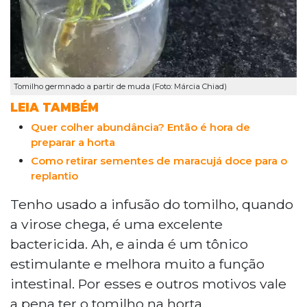
Tomilho germnado a partir de muda (Foto: Márcia Chiad)
LEIA TAMBÉM
Quer colher abundância? Então é hora de
preparar a horta
Como retirar sementes de maracujá doce para o
replantio
Tenho usado a infusão do tomilho, quando
a virose chega, é uma excelente
bactericida. Ah, e ainda é um tônico
estimulante e melhora muito a função
intestinal. Por esses e outros motivos vale
a pena ter o tomilho na horta.