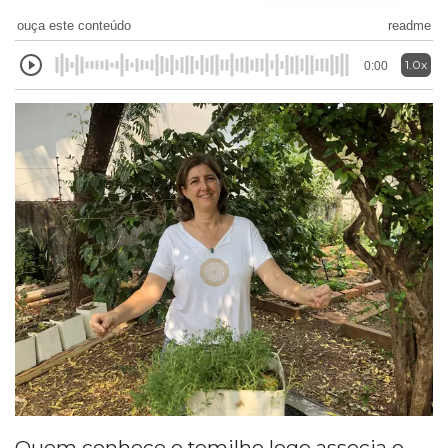
ouça este conteúdo
readme
1.0x
0:00
Quem conhece o tomilho logo associa o