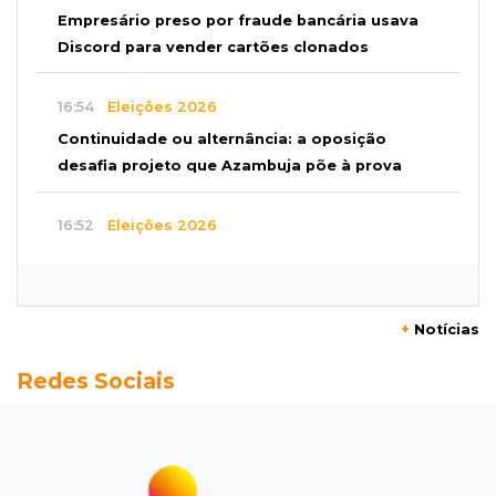
Empresário preso por fraude bancária usava
Discord para vender cartões clonados
16:54
Eleições 2026
Continuidade ou alternância: a oposição
desafia projeto que Azambuja põe à prova
16:52
Eleições 2026
Azambuja e a engenharia de um projeto para
permanecer no poder
+
Notícias
16:50
Asfalto novinho
Redes Sociais
Com máquinas nas ruas, Vila Nogueira e
Aimoré esperam fim do poeirão e lamaçal
16:43
Alto risco
Após morte em MS, AGU vai à Justiça para a