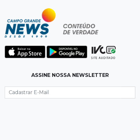
Vereadora é acusada de insinuar em vídeo
que prefeito agride mulheres
11:31
Paradeiro incerto
Mãe narra emboscada e diz ter sido amarrada
antes de bebê desaparecer
11:28
Audiência de custódia
ASSINE NOSSA NEWSLETTER
Juiz manda soltar motorista bêbado envolvido
em acidente que matou eletricista
11:19
Successione
Preso há quase 1 semana, ex-deputado Neno
Razuk tenta liberdade no STJ
11:07
Novo cenário