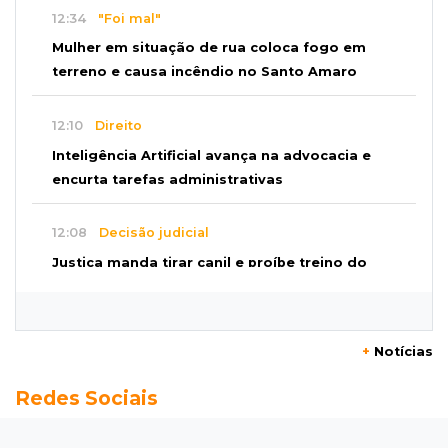
12:34
"Foi mal"
Mulher em situação de rua coloca fogo em
terreno e causa incêndio no Santo Amaro
12:10
Direito
Inteligência Artificial avança na advocacia e
encurta tarefas administrativas
12:08
Decisão judicial
Justiça manda tirar canil e proíbe treino do
Choque ao lado de condomínio
11:56
Esquecidos
+
Notícias
Primeiro corpo do “cemitério de Nando”
Redes Sociais
nunca teve nome
11:48
Nova Alvorada do Sul