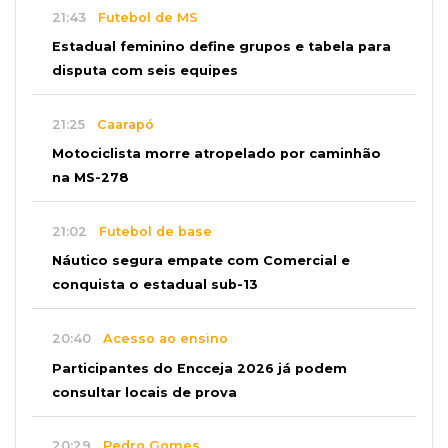
21:43
Futebol de MS
Estadual feminino define grupos e tabela para
disputa com seis equipes
21:25
Caarapó
Motociclista morre atropelado por caminhão
na MS-278
21:02
Futebol de base
Náutico segura empate com Comercial e
conquista o estadual sub-13
20:40
Acesso ao ensino
Participantes do Encceja 2026 já podem
consultar locais de prova
20:29
Pedro Gomes