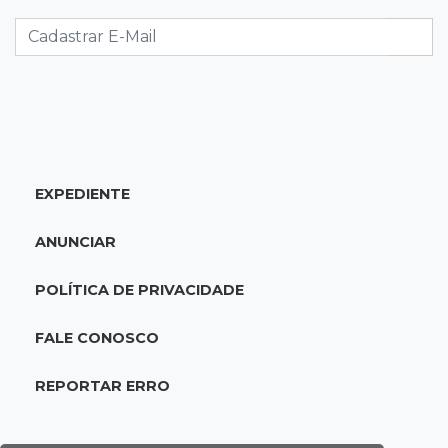
Caminhão tomba e trava trânsito após
acidente com F-1000 na Av. Heráclito
18:46
Futsal de base
Rodada de estreia da Copa Pelezinho soma 35
gols em quatro jogos
EXPEDIENTE
18:28
Concurso 3.042
Mega-Sena sorteia neste domingo prêmio
ANUNCIAR
acumulado em R$ 165 milhões
POLÍTICA DE PRIVACIDADE
18:05
Energia renovável
Produção de biodiesel cresce 32% em MS e
FALE CONOSCO
supera 31 milhões de litros
REPORTAR ERRO
17:44
100º caso
Suspeito de roubo morre ao reagir à