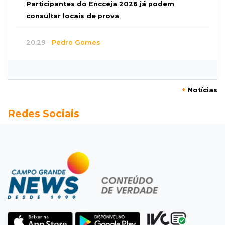
Participantes do Encceja 2026 já podem
consultar locais de prova
20:29
Pedro Gomes
Jovem morre baleado e suspeita envolve
disputa entre facções rivais
+
Notícias
20:01
Futebol feminino
Redes Sociais
Pantanal treina em Goiânia antes de jogo que
vale acesso inédito à Série A2
19:44
Campeonato Brasileiro
Remo busca empate com Atlético-MG e segue
na zona de rebaixamento
19:27
Caso Ayla
Defesa diz que preso suspeito de sequestro