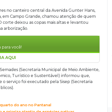
res no canteiro central da Avenida Gunter Hans,
ila, em Campo Grande, chamou atenção de quem
 O corte deixou as copas mais altas e levantou
na arborização.
 para você!
IA AQUI
ampo Grande, tiveram galhos retirados em
a realizado pela Sisep. A intervenção,
a Semades (Secretaria Municipal de Meio Ambiente,
 Semades, visa melhorar visibilidade de
ico, Turístico e Sustentável) informou que,
no trânsito. A prefeitura esclarece que o serviço
e o serviço foi executado pela Sisep (Secretaria
as manutenção da arborização urbana.
blicos).
quarto do ano no Pantanal
o e prioriza plantio de espécies nativas