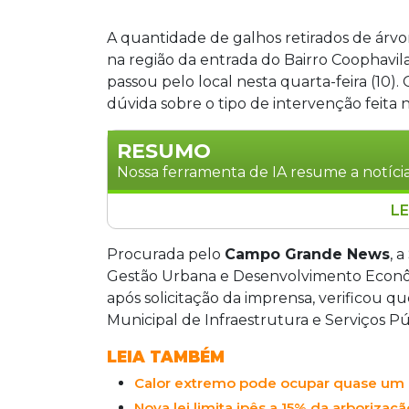
A quantidade de galhos retirados de árvo
na região da entrada do Bairro Coophav
passou pelo local nesta quarta-feira (10).
dúvida sobre o tipo de intervenção feita 
RESUMO
Nossa ferramenta de IA resume a notícia
LE
Árvores da Avenida Gunter Hans, em C
serviço de poda de levantamento de cop
Procurada pelo
Campo Grande News
, 
considerada preventiva e rotineira pela
Gestão Urbana e Desenvolvimento Econôm
motoristas e pedestres e reduzir riscos 
após solicitação da imprensa, verificou qu
não é supressão nem poda drástica, m
Municipal de Infraestrutura e Serviços Pú
LEIA TAMBÉM
Calor extremo pode ocupar quase um 
Nova lei limita ipês a 15% da arborizaçã