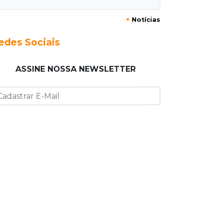
+
Notícias
12:37
Ao lado de viatura
Esposa de motociclista morto chega
edes Sociais
primeiro ao acidente e é amparada
pela mãe
ASSINE NOSSA NEWSLETTER
12:21
Agosto Lilás
Adriane relata violência política e
reforça combate à violência contra
mulheres
12:13
Velório
Amigos se despedem de Scalise e
recordam criatividade sem limites
12:03
"Os 100 do PCC"
Trajetória de membros do PCC