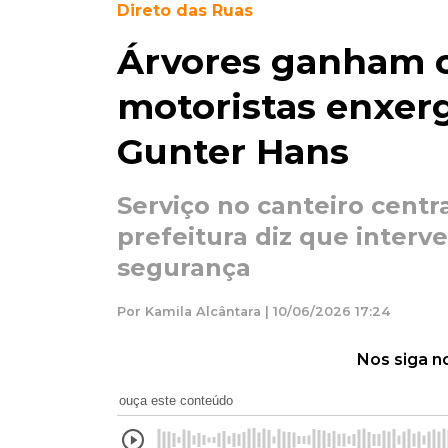
Direto das Ruas
Árvores ganham c
motoristas enxer
Gunter Hans
Serviço no canteiro cent
prefeitura diz que interv
segurança
Por Kamila Alcântara | 10/06/2026 17:24
Nos siga n
ouça este conteúdo