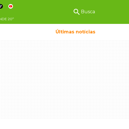
search
Busca
NDE
20º
Últimas notícias