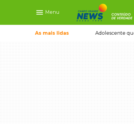
menu
Menu
 tomando ruas em temporal no interior
As mais
lidas
Adolescente que