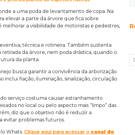
sponde a uma poda de levantamento de copa. Na
ara elevar a parte da árvore que fica sobre
R
a é melhorar a visibilidade de motoristas e pedestres,
ventiva, técnica e rotineira. Também sustenta
 retirada da árvore, nem poda drástica, quando o
utura da planta.
anejo busca garantir a convivência da arborização
 inclui fiação, iluminação, sinalização, circulação
ia do serviço costuma causar estranhamento
xados no local ou pelo aspecto mais “limpo” das
rém, diz que o objetivo não é reduzir a
 evitar problemas futuros.
elo Whats.
Clique aqui para acessar o
canal do