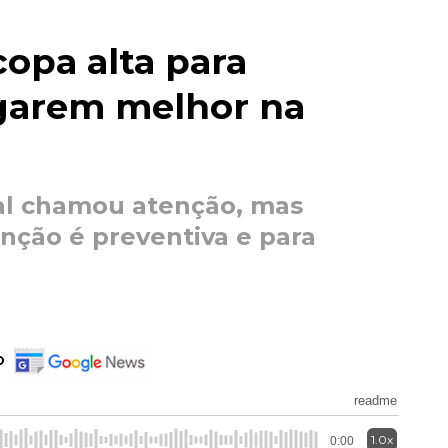
opa alta para
garem melhor na
ral chamou atenção, mas
enção é preventiva e para
o
readme
1.0x
0:00