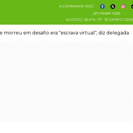
ACOMPANHE-NOS
(67) 99669-9563
AGOSTO, SEXTA
07
CAMPO GRA
 morreu em desafio era "escrava virtual", diz delegada