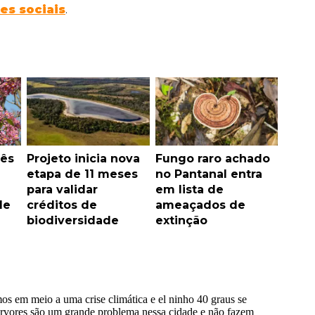
es sociais
.
pês
Projeto inicia nova
Fungo raro achado
etapa de 11 meses
no Pantanal entra
para validar
em lista de
de
créditos de
ameaçados de
biodiversidade
extinção