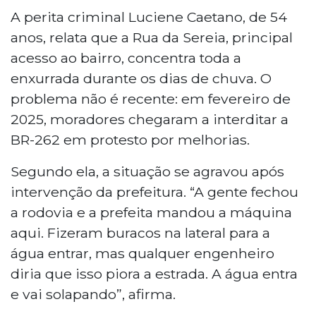
Campo Grande, enfrentam problemas
A perita criminal Luciene Caetano, de 54
com erosão e crateras nas únicas duas
anos, relata que a Rua da Sereia, principal
vias de acesso ao local, ambas sem
acesso ao bairro, concentra toda a
pavimentação. A perita criminal Luciene
enxurrada durante os dias de chuva. O
Caetano relata que a situação piorou
problema não é recente: em fevereiro de
após intervenção da prefeitura, que abriu
buracos na lateral da Rua da Sereia para
2025, moradores chegaram a interditar a
desviar a água da chuva. O problema
BR-262 em protesto por melhorias.
afeta serviços essenciais e obriga crianças
a percorrer 6 quilômetros para acessar o
Segundo ela, a situação se agravou após
transporte escolar.
intervenção da prefeitura. “A gente fechou
a rodovia e a prefeita mandou a máquina
aqui. Fizeram buracos na lateral para a
água entrar, mas qualquer engenheiro
diria que isso piora a estrada. A água entra
e vai solapando”, afirma.