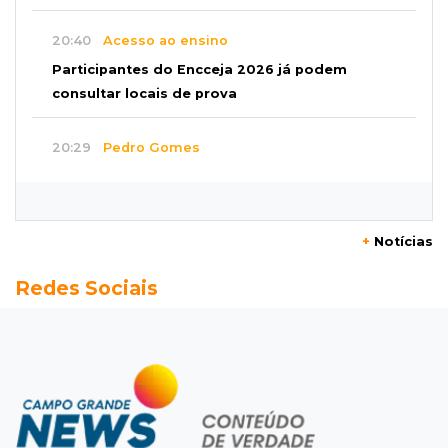
20:40
Acesso ao ensino
Participantes do Encceja 2026 já podem
consultar locais de prova
20:29
Pedro Gomes
Jovem morre baleado e suspeita envolve
disputa entre facções rivais
+
Notícias
20:01
Futebol feminino
Redes Sociais
Pantanal treina em Goiânia antes de jogo que
vale acesso inédito à Série A2
19:44
Campeonato Brasileiro
Remo busca empate com Atlético-MG e segue
na zona de rebaixamento