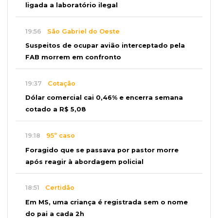
ligada a laboratório ilegal
19:56
São Gabriel do Oeste
Suspeitos de ocupar avião interceptado pela
FAB morrem em confronto
19:37
Cotação
Dólar comercial cai 0,46% e encerra semana
cotado a R$ 5,08
19:18
95º caso
Foragido que se passava por pastor morre
após reagir à abordagem policial
18:51
Certidão
Em MS, uma criança é registrada sem o nome
do pai a cada 2h