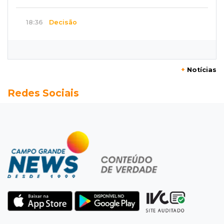
18:36
Decisão
Pantanal viaja para Goiás em busca de acesso
inédito à Série A2 feminina
+
Notícias
18:33
Registro do céu
Redes Sociais
Após chuva, despedida do "sextou" é com pôr
do sol que parece fogo
18:13
Nacional
Alerta em celulares mobiliza buscas por bebê
17:58
Redução
Pantanal reduz desmatamento em 65% e
Cerrado tem queda de 11,5%