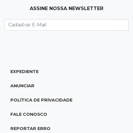
17:45
Em Corumbá
ASSINE NOSSA NEWSLETTER
Ex-vereador preso começa briga durante
banho de sol e leva socos de detento
17:31
Dourados
Vídeo mostra jovem sendo executado com
tiro na cabeça em loja do pai
17:24
Recursos
EXPEDIENTE
Governo libera R$ 433 mil a Deodápolis após
temporal de granizo causar estragos
ANUNCIAR
17:17
Em investigação
POLÍTICA DE PRIVACIDADE
Pai de bebê desaparecida vai à polícia e nega
ser membro de facção
FALE CONOSCO
17:12
"Meu irmão não volta mais"
REPORTAR ERRO