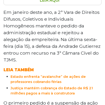
LEIA AQUI
A Andrade Gutierrez Engenharia pediu ao
TJMS que declare a prescrição de ação
Em janeiro deste ano, a 2ª Vara de Direitos
que pode resultar em pagamento de R$
Difusos, Coletivos e Individuais
21 milhões ao governo de Mato Grosso do
Homogêneos manteve o pedido da
Sul, referente a valor pago a maior em
administração estadual e rejeitou a
2014 durante a quitação de um precatório
alegação da empreiteira. Na última sexta-
de 2005. A defesa alega que a pretensão
prescreveu em 2019, mas o juiz Eduardo
feira (dia 15), a defesa da Andrade Gutierrez
Lacerda Trevisan negou o pedido,
entrou com recurso na 3ª Câmara Cível do
argumentando que o Estado só soube da
TJMS.
lesão ao erário em 2018.
LEIA TAMBÉM
Estado enfrenta “avalanche” de ações de
professores cobrando férias
Justiça mantém cobrança do Estado de R$ 21
milhões pagos a mais à construtora
O primeiro pedido é a suspensão da ação