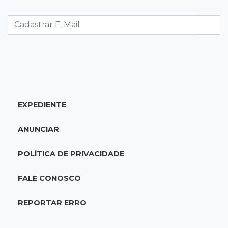
Ventania adia Botafogo x Fluminense pelo
Brasileirão Feminino
20:34
Sorte
Veja as dezenas de hoje na Dupla Sena,
Lotomania, Quina e mais
EXPEDIENTE
20:15
Pedro Juan Caballero
Fiscalização apreende remédios de farmácia
ANUNCIAR
ligada a laboratório ilegal
POLÍTICA DE PRIVACIDADE
19:56
São Gabriel do Oeste
Suspeitos de ocupar avião interceptado pela
FALE CONOSCO
FAB morrem em confronto
REPORTAR ERRO
19:37
Cotação