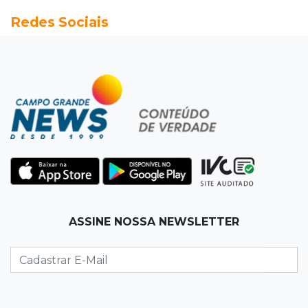
Redes Sociais
Seleções em MS têm salários de até R$ 8,2 mil;
veja oportunidades
19:50
Jardim Itatiaia
Vigia é amarrado durante roubo de carro e
dois caminhões em pátio
19:35
Bragança Paulista
Corinthians vence Bragantino por 2 a 0 e sobe
para 7º no Brasileirão
19:12
Na Vila Belmiro
ASSINE NOSSA NEWSLETTER
Athletico vence Santos por 2 a 0 e mantém 3º
lugar no Brasileirão
18:51
Oportunidades