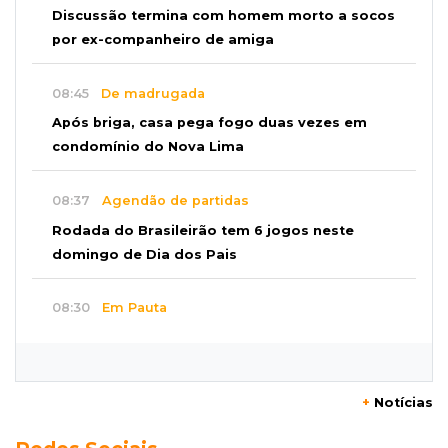
Discussão termina com homem morto a socos
por ex-companheiro de amiga
08:45
De madrugada
Após briga, casa pega fogo duas vezes em
condomínio do Nova Lima
08:37
Agendão de partidas
Rodada do Brasileirão tem 6 jogos neste
domingo de Dia dos Pais
08:30
Em Pauta
O enorme peso dos genes na obesidade
08:26
O que ficou de quem partiu
+
Notícias
Com ajuda da irmã, mãe transforma sonho
que tinha com a filha em loja