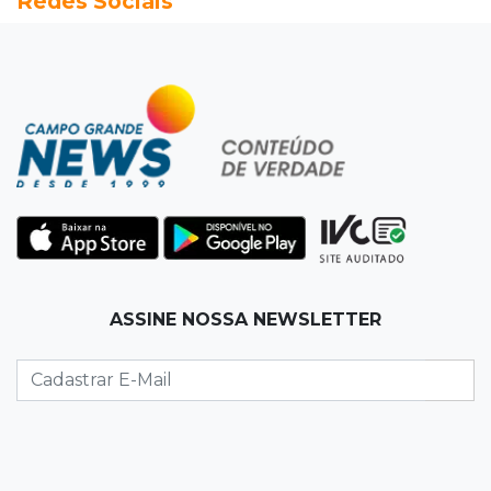
Redes Sociais
08:15
Estudo
Município de MS perde 58 mil hectares e R$ 12
milhões por mês com silvicultura
08:03
Amambai
Rapaz de 23 anos morre ao bater o carro em
poste de energia elétrica
07:54
Ruas bloqueadas
ASSINE NOSSA NEWSLETTER
Campo Grande tem quatro interdições no
trânsito neste domingo
07:45
Dia dos Pais
Qual conselho do seu pai você não ouviu e
hoje paga um preço alto?